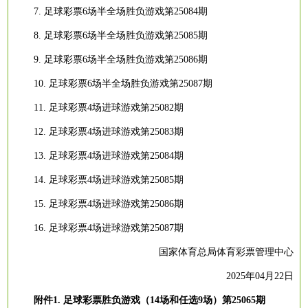
7. 足球彩票6场半全场胜负游戏第25084期
8. 足球彩票6场半全场胜负游戏第25085期
9. 足球彩票6场半全场胜负游戏第25086期
10. 足球彩票6场半全场胜负游戏第25087期
11. 足球彩票4场进球游戏第25082期
12. 足球彩票4场进球游戏第25083期
13. 足球彩票4场进球游戏第25084期
14. 足球彩票4场进球游戏第25085期
15. 足球彩票4场进球游戏第25086期
16. 足球彩票4场进球游戏第25087期
国家体育总局体育彩票管理中心
2025年04月22日
附件
1. 足球彩票胜负游戏（14场和任选9场）第25065期