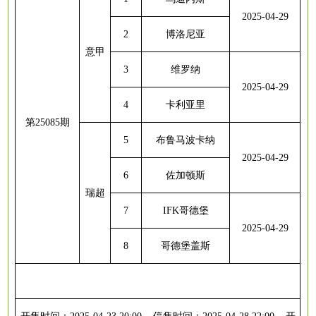
2025-04-29
2
博洛尼亚
意甲
3
维罗纳
2025-04-29
4
卡利亚里
第
25085期
5
布鲁马波卡纳
2025-04-29
6
佐加顿斯
瑞超
7
IFK哥德堡
2025-04-29
8
哥德堡盖斯