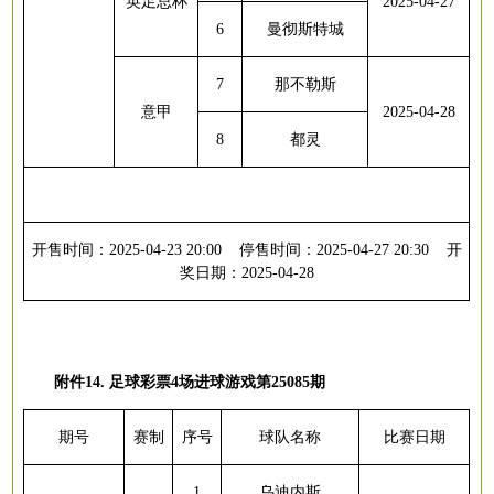
英足总杯
2025-04-27
6
曼彻斯特城
7
那不勒斯
意甲
2025-04-28
8
都灵
开售时间：
2025-04-23 20:00 停售时间：2025-04-27 20:30 开
奖日期：2025-04-28
附件
14. 足球彩票4场进球游戏第25085期
期号
赛制
序号
球队名称
比赛日期
1
乌迪内斯