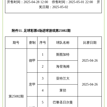
开售时间：
2025-04-28 12:00 停售时间：2025-05-01 22:00 开
奖日期：2025-05-02
附件
11. 足球彩票4场进球游戏第25082期
期号
赛制
序号
球队名称
比赛日期
1
斯图加特
德甲
2025-04-26
2
海登海姆
3
亚特兰大
意甲
2025-04-26
4
莱切
第
25082期
5
巴黎圣日尔曼