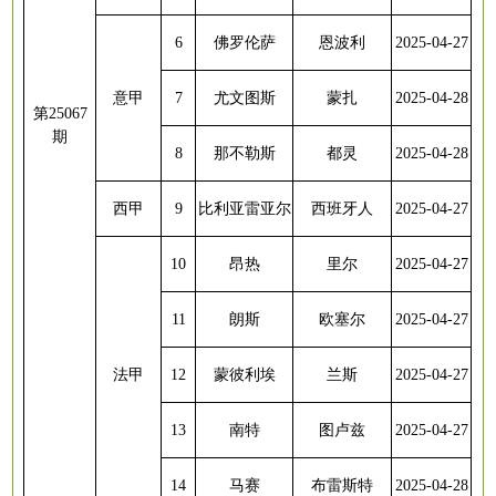
6
佛罗伦萨
恩波利
2025-04-27
意甲
7
尤文图斯
蒙扎
2025-04-28
第
25067
期
8
那不勒斯
都灵
2025-04-28
西甲
9
比利亚雷亚尔
西班牙人
2025-04-27
10
昂热
里尔
2025-04-27
11
朗斯
欧塞尔
2025-04-27
法甲
12
蒙彼利埃
兰斯
2025-04-27
13
南特
图卢兹
2025-04-27
14
马赛
布雷斯特
2025-04-28