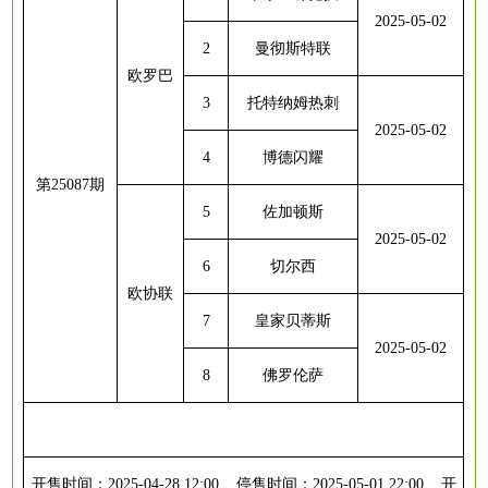
2025-05-02
2
曼彻斯特联
欧罗巴
3
托特纳姆热刺
2025-05-02
4
博德闪耀
第
25087期
5
佐加顿斯
2025-05-02
6
切尔西
欧协联
7
皇家贝蒂斯
2025-05-02
8
佛罗伦萨
开售时间：
2025-04-28 12:00 停售时间：2025-05-01 22:00 开