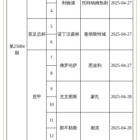
利物浦
托特纳姆热刺
2025-04-27
4
5
英足总杯
诺丁汉森林
曼彻斯特城
2025-04-27
6
第
25084
期
7
佛罗伦萨
恩波利
2025-04-27
8
9
意甲
尤文图斯
蒙扎
2025-04-28
10
11
那不勒斯
都灵
2025-04-28
12