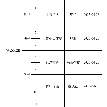
3
意甲
亚特兰大
莱切
2025-04-26
4
5
法甲
巴黎圣日尔曼
尼斯
2025-04-26
6
第
25082期
7
瓦尔韦克
乌德勒支
2025-04-26
8
荷甲
9
费耶诺德
兹沃勒
2025-04-26
10
11