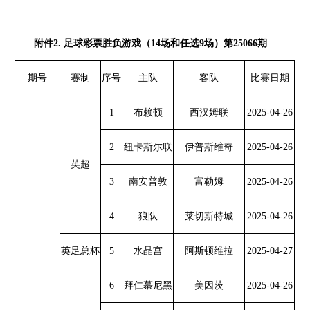
附件
2. 足球彩票胜负游戏（14场和任选9场）第25066期
期号
赛制
序号
主队
客队
比赛日期
1
布赖顿
西汉姆联
2025-04-26
2
纽卡斯尔联
伊普斯维奇
2025-04-26
英超
3
南安普敦
富勒姆
2025-04-26
4
狼队
莱切斯特城
2025-04-26
英足总杯
5
水晶宫
阿斯顿维拉
2025-04-27
6
拜仁慕尼黑
美因茨
2025-04-26