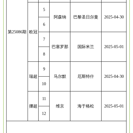
5
阿森纳
巴黎圣日尔曼
2025-04-30
6
第
25086期
欧冠
7
巴塞罗那
国际米兰
2025-05-01
8
9
瑞超
马尔默
厄斯特什
2025-04-30
10
11
挪超
维京
海于格松
2025-05-01
12