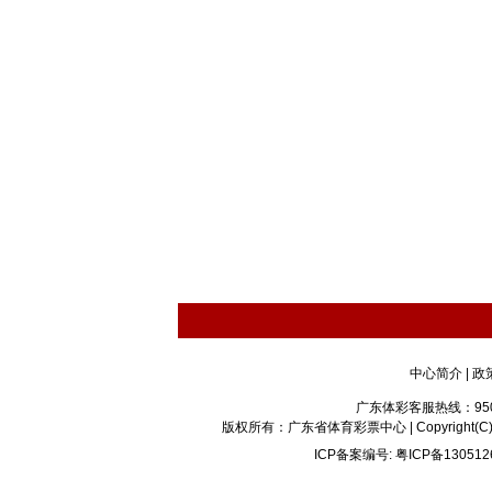
中心简介
|
政
广东体彩客服热线：95086
版权所有：广东省体育彩票中心 | Copyright(C)201
ICP备案编号:
粤ICP备130512