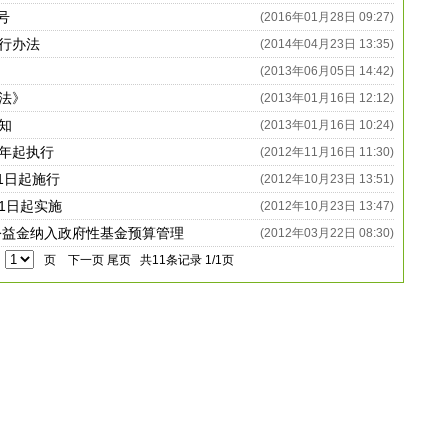
号
(2016年01月28日 09:27)
行办法
(2014年04月23日 13:35)
(2013年06月05日 14:42)
法》
(2013年01月16日 12:12)
知
(2013年01月16日 10:24)
年起执行
(2012年11月16日 11:30)
1日起施行
(2012年10月23日 13:51)
1日起实施
(2012年10月23日 13:47)
公益金纳入政府性基金预算管理
(2012年03月22日 08:30)
页
下一页
尾页
共11条记录 1/1页