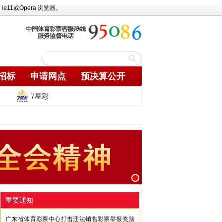
1或Opera 浏览器。
招标
申请网点
预决算公开
7星彩
重要通知
广东省体育彩票中心打击违法销售彩票举报奖励