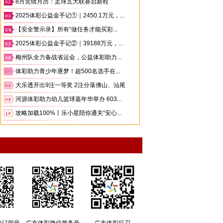
8月竞猜月历：足球五大联赛启新程
2025体彩公益金手记①｜2450.1万元，...
【安全警示录】所有“做任务才能买彩...
2025体彩公益金手记②｜39188万元，...
梅州队全力备战省运会，公益体彩助力...
体彩助力青少年逐梦！超500名选手在...
大乐透开出9注一等奖 2注分落佛山、汕尾
河源体彩助力幼儿篮球嘉年华举办 603...
攻略加载100%丨乐小星陪你通关“安心...
信订阅号
广东体彩微信服务号
广东体彩征召