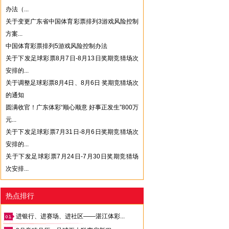
办法（...
关于变更广东省中国体育彩票排列3游戏风险控制
方案...
中国体育彩票排列5游戏风险控制办法
关于下发足球彩票8月7日-8月13日奖期竞猜场次
安排的...
关于调整足球彩票8月4日、8月6日 奖期竞猜场次
的通知
圆满收官！广东体彩“顺心顺意 好事正发生”800万
元...
关于下发足球彩票7月31日-8月6日奖期竞猜场次
安排的...
关于下发足球彩票7月24日-7月30日奖期竞猜场
次安排...
热点排行
进银行、进赛场、进社区——湛江体彩...