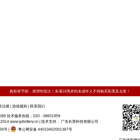
购彩有节制，请理性投注！未满18周岁的未成年人不得购买彩票及兑奖！
策法规
|
游戏规则
|
联系我们
 技术服务热线：020 - 38601959
4 www.gdlottery.cn | 技术支持：
广东长荣科技有限公司
66号
|
粤公网安备 44010402001387号
广东体彩微