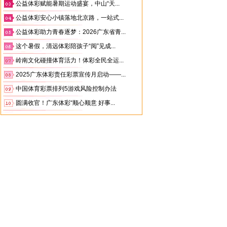
公益体彩赋能暑期运动盛宴，中山“天...
公益体彩安心小镇落地北京路，一站式...
公益体彩助力青春逐梦：2026广东省青...
这个暑假，清远体彩陪孩子“阅”见成...
岭南文化碰撞体育活力！体彩全民全运...
2025广东体彩责任彩票宣传月启动——...
中国体育彩票排列5游戏风险控制办法
圆满收官！广东体彩“顺心顺意 好事...