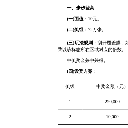
一、步步登高
(一)面值
：
10
元。
(二)奖组
：
72
万张。
(三)玩法规则
：
刮开覆盖膜，
乘以该标志所在区域对应的倍数。
中奖奖金兼中兼得。
(四)设奖方案
：
奖级
中奖金额（元
1
250,000
2
10,000