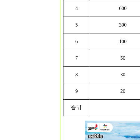
4
600
5
300
6
100
7
50
8
30
9
20
合
计