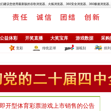
议您使用最新版的谷歌浏览器、火狐浏览器、360安全浏览器、360极速浏览器、ie1
公益体彩
开奖直播
大奖宝库
游戏数据
采购
透
竞彩
传统足球
顶呱刮
排列
款即开型体育彩票游戏上市销售的公告