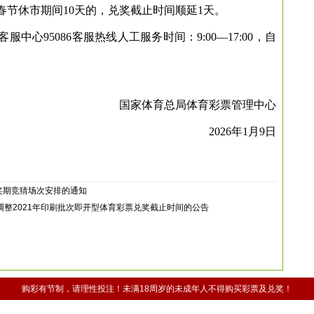
春节休市期间
10天的，兑奖截止时间顺延1天。
客服中心
95086客服热线人工服务时间：9:00—17:00，自
国家体育总局体育彩票管理中心
2026年1月9日
日奖期竞猜场次安排的通知
整2021年印刷批次即开型体育彩票兑奖截止时间的公告
购彩有节制，请理性投注！未满18周岁的未成年人不得购买彩票及兑奖！