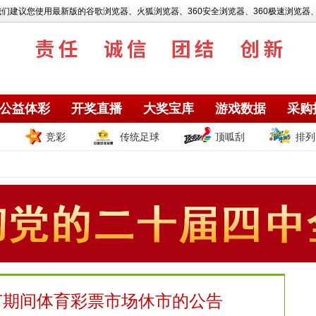
议您使用最新版的谷歌浏览器、火狐浏览器、360安全浏览器、360极速浏览器、ie1
公益体彩
开奖直播
大奖宝库
游戏数据
采购
透
竞彩
传统足球
顶呱刮
排列
春节期间体育彩票市场休市的公告