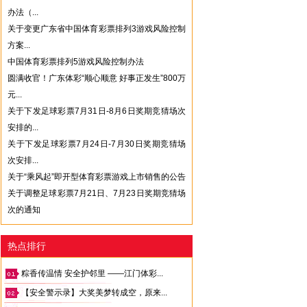
办法（...
关于变更广东省中国体育彩票排列3游戏风险控制
方案...
中国体育彩票排列5游戏风险控制办法
圆满收官！广东体彩“顺心顺意 好事正发生”800万
元...
关于下发足球彩票7月31日-8月6日奖期竞猜场次
安排的...
关于下发足球彩票7月24日-7月30日奖期竞猜场
次安排...
关于“乘风起”即开型体育彩票游戏上市销售的公告
关于调整足球彩票7月21日、7月23日奖期竞猜场
次的通知
热点排行
粽香传温情 安全护邻里 ——江门体彩...
【安全警示录】大奖美梦转成空，原来...