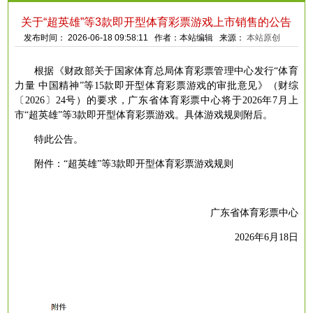
关于“超英雄”等3款即开型体育彩票游戏上市销售的公告
发布时间： 2026-06-18 09:58:11 作者：本站编辑 来源：
本站原创
根据《财政部关于国家体育总局体育彩票管理中心发行
“体育
力量 中国精神”
等
15款即开型体育彩票游戏的审批意见
》（财综
〔
202
6
〕
2
4
号）的要求，
广东
省体育彩票中心
将于
2
026
年
7
月上
市
“超英雄”等
3
款即开型体育彩票游戏。具体游戏规则附后。
特此公告。
附件：
“超英雄”等
3
款即开型体育彩票游戏规则
广东
省体育彩票中心
2
026
年
6
月
18
日