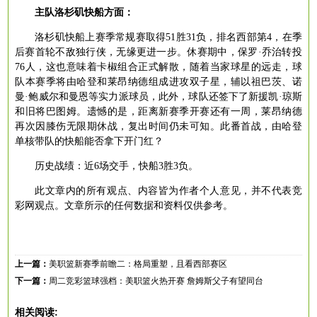
主队洛杉矶快船方面：
洛杉矶快船上赛季常规赛取得
51胜31负，排名西部第4，在季
后赛首轮不敌独行侠，无缘更进一步。休赛期中，保罗·乔治转投
76人，这也意味着卡椒组合正式解散，随着当家球星的远走，球
队本赛季将由哈登和莱昂纳德组成进攻双子星，辅以祖巴茨、诺
曼·鲍威尔和曼恩等实力派球员，此外，球队还签下了新援凯·琼斯
和旧将巴图姆。遗憾的是，距离新赛季开赛还有一周，莱昂纳德
再次因膝伤无限期休战，复出时间仍未可知。此番首战，由哈登
单核带队的快船能否拿下开门红？
历史战绩：近
6场交手，快船3胜3负。
此文章内的所有观点、内容皆为作者个人意见，并不代表竞
彩网观点。文章所示的任何数据和资料仅供参考。
上一篇：
美职篮新赛季前瞻二：格局重塑，且看西部赛区
下一篇：
周二竞彩篮球强档：美职篮火热开赛 詹姆斯父子有望同台
相关阅读: