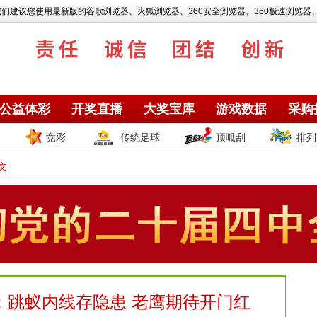
议您使用最新版的谷歌浏览器、火狐浏览器、360安全浏览器、360极速浏览器、ie1
公益体彩
开奖直播
大奖宝库
游戏数据
采购
透
竞彩
传统足球
顶呱刮
排列
文
：跳蚁内线存隐患 老鹰期待开门红