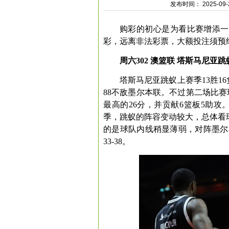
发布时间： 2025-09
购彩的初心是为看比赛增添一
彩，远离非法彩票，大额投注须预
周六
302 澳篮联 塔斯马尼亚跳蚁V
塔斯马尼亚跳蚁上赛季
13胜
88不敌墨尔本联。不过第二场比赛
最高的26分，并贡献6篮板5助攻
季，跳蚁的阵容变动较大，总体看
的是球队内线稍显薄弱，对阵墨尔本
33-38。