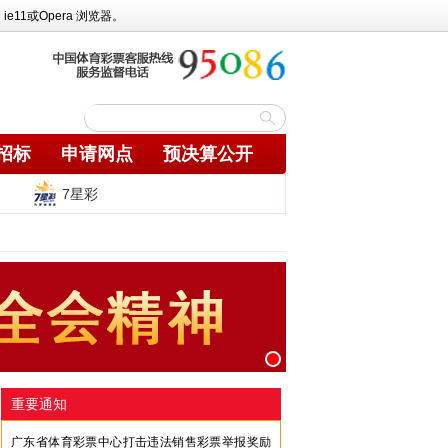
1或Opera 浏览器。
招标
申请网点
预决算公开
7星彩
重要通知
广东省体育彩票中心打击违法销售彩票举报奖励