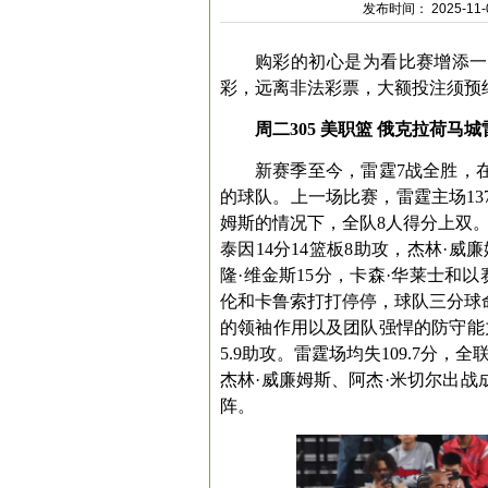
发布时间： 2025-11
购彩的初心是为看比赛增添一
彩，远离非法彩票，大额投注须预
周二
305 美职篮 俄克拉荷马城雷霆
新赛季至今，雷霆
7战全胜，
的球队。上一场比赛，雷霆主场13
姆斯的情况下，全队8人得分上双。
泰因14分14篮板8助攻，杰林·威廉
隆·维金斯15分，卡森·华莱士和
伦和卡鲁索打打停停，球队三分球
的领袖作用以及团队强悍的防守能力显
5.9助攻。雷霆场均失109.7分
杰林·威廉姆斯、阿杰·米切尔出战
阵。