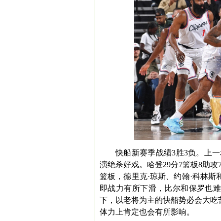
快船新赛季战绩
3胜3负。上一
演绝杀好戏。哈登29分7篮板8助攻7
篮板，德里克·琼斯、约翰·科林斯
即战力有所下滑，比尔和保罗也
下，以老将为主的快船势必会大吃
体力上肯定也会有所影响。