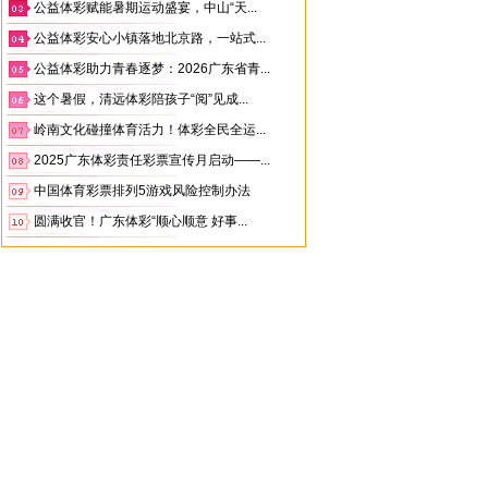
公益体彩赋能暑期运动盛宴，中山“天...
公益体彩安心小镇落地北京路，一站式...
公益体彩助力青春逐梦：2026广东省青...
这个暑假，清远体彩陪孩子“阅”见成...
岭南文化碰撞体育活力！体彩全民全运...
2025广东体彩责任彩票宣传月启动——...
中国体育彩票排列5游戏风险控制办法
圆满收官！广东体彩“顺心顺意 好事...