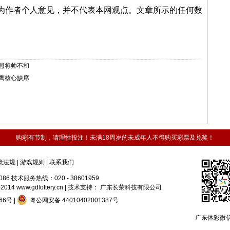
为作者个人意见，并不代表本网观点。文章所示的任何数
熊将帅不和
鹰核心缺席
购彩有节制，请理性投注！未满18周岁的未成年人不得购买彩票及兑奖！
策法规
|
游戏规则
|
联系我们
 技术服务热线：020 - 38601959
4 www.gdlottery.cn | 技术支持：
广东长荣科技有限公司
66号
|
粤公网安备 44010402001387号
广东体彩微