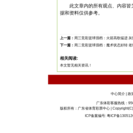
此文章内的所有观点、内容皆
据和资料仅供参考。
上一篇：
周三竞彩篮球强档：火箭高歌猛进 灰
下一篇：
周二竞彩篮球强档：魔术状态好转 老
相关阅读:
本文暂无相关资讯！
中心简介
|
政
广东体彩客服热线：95086
版权所有：广东省体育彩票中心 | Copyright(C)201
ICP备案编号:
粤ICP备130512