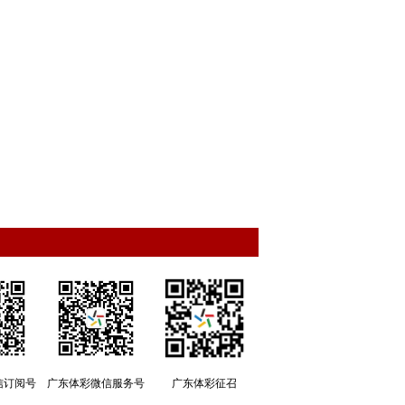
信订阅号
广东体彩微信服务号
广东体彩征召