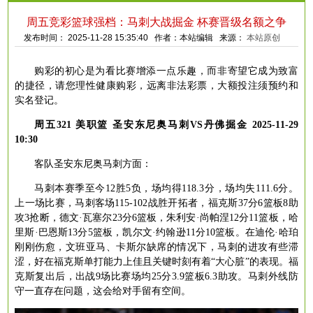
周五竞彩篮球强档：马刺大战掘金 杯赛晋级名额之争
发布时间： 2025-11-28 15:35:40 作者：本站编辑 来源：
本站原创
购彩的初心是为看比赛增添一点乐趣，而非寄望它成为致富
的捷径，请您理性健康购彩，远离非法彩票，大额投注须预约和
实名登记。
周五
321 美职篮 圣安东尼奥马刺VS丹佛掘金 2025-11-29
10:30
客队圣安东尼奥马刺方面：
马刺本赛季至今
12胜5负，场均得118.3分，场均失111.6分。
上一场比赛，马刺客场115-102战胜开拓者，福克斯37分6篮板8助
攻3抢断，德文·瓦塞尔23分6篮板，朱利安·尚帕涅12分11篮板，哈
里斯·巴恩斯13分5篮板，凯尔文·约翰逊11分10篮板。在迪伦·哈珀
刚刚伤愈，文班亚马、卡斯尔缺席的情况下，马刺的进攻有些滞
涩，好在福克斯单打能力上佳且关键时刻有着“大心脏”的表现。福
克斯复出后，出战9场比赛场均25分3.9篮板6.3助攻。马刺外线防
守一直存在问题，这会给对手留有空间。