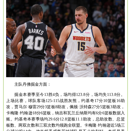
主队丹佛掘金方面：
掘金本赛季至今
13胜4负，场均得123.8分，场均失113.8分。
上场比赛，球队客场125-115战胜灰熊，约基奇17分10篮板16助
攻，贾马尔·穆雷29分3篮板8助攻，佩顿·沃特森27分5篮板3助攻，
卡梅隆·约翰逊18分6篮板，纳吉和瓦兰丘纳斯均有6分6篮板数据入
账。约基奇本赛季场均29.6分12.8篮板11.1助攻，总助攻数、总篮
板数、两双次数和三双次数均领跑全联盟。卡梅隆·约翰逊近5场三