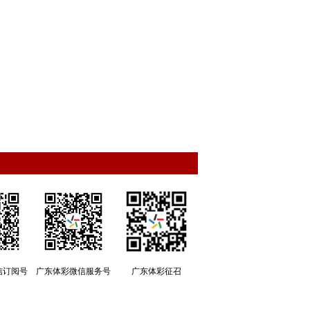
信订阅号
广东体彩微信服务号
广东体彩征召