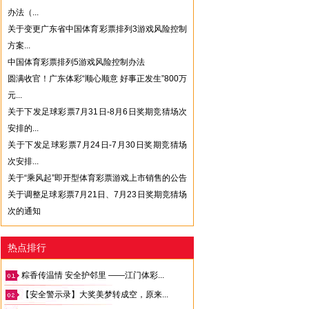
办法（...
关于变更广东省中国体育彩票排列3游戏风险控制
方案...
中国体育彩票排列5游戏风险控制办法
圆满收官！广东体彩“顺心顺意 好事正发生”800万
元...
关于下发足球彩票7月31日-8月6日奖期竞猜场次
安排的...
关于下发足球彩票7月24日-7月30日奖期竞猜场
次安排...
关于“乘风起”即开型体育彩票游戏上市销售的公告
关于调整足球彩票7月21日、7月23日奖期竞猜场
次的通知
热点排行
粽香传温情 安全护邻里 ——江门体彩...
【安全警示录】大奖美梦转成空，原来...