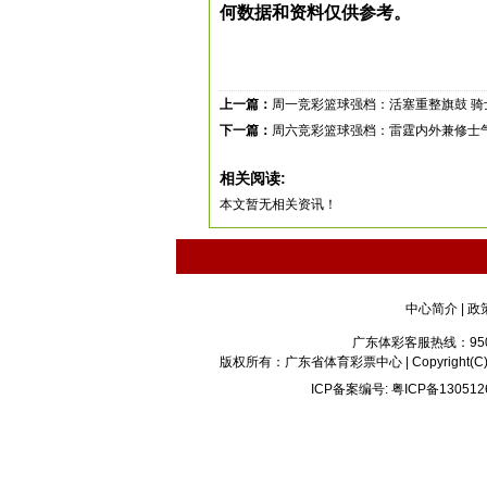
何数据和资料仅供参考。
上一篇：
周一竞彩篮球强档：活塞重整旗鼓 骑
下一篇：
周六竞彩篮球强档：雷霆内外兼修士
相关阅读:
本文暂无相关资讯！
中心简介
|
政
广东体彩客服热线：95086
版权所有：广东省体育彩票中心 | Copyright(C)201
ICP备案编号:
粤ICP备130512