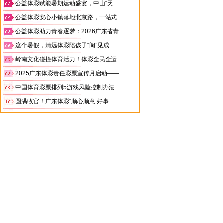
公益体彩赋能暑期运动盛宴，中山“天...
公益体彩安心小镇落地北京路，一站式...
公益体彩助力青春逐梦：2026广东省青...
这个暑假，清远体彩陪孩子“阅”见成...
岭南文化碰撞体育活力！体彩全民全运...
2025广东体彩责任彩票宣传月启动——...
中国体育彩票排列5游戏风险控制办法
圆满收官！广东体彩“顺心顺意 好事...