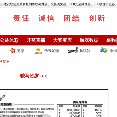
议您使用最新版的谷歌浏览器、火狐浏览器、360安全浏览器、360极速浏览器、ie1
公益体彩
开奖直播
大奖宝库
游戏数据
采购
透
竞彩
传统足球
顶呱刮
排列
骏马贺岁
骏马贺岁
(
1
/1)