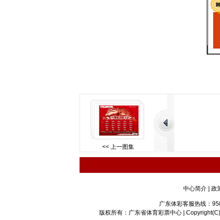
<< 上一图集
中心简介
|
政
广东体彩客服热线：95086
版权所有：广东省体育彩票中心 | Copyright(C)201