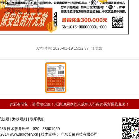
发布时间: 2026-01-19 15:22:37 | 浏览
次
购彩有节制，请理性投注！未满18周岁的未成年人不得购买彩票及兑奖！
策法规
|
游戏规则
|
联系我们
 技术服务热线：020 - 38601959
4 www.gdlottery.cn | 技术支持：
广东长荣科技有限公司