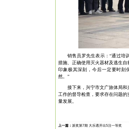
销售员罗先生表示：
“通过培
措施、正确使用灭火器材及逃生自
印象极其深刻，今后一定要时刻
然。”
接下来，兴宁市文广旅体局和
工作的督导检查，要求存在问题的
量发展。
上一篇：
派奖第7期 大乐透开出5注一等奖