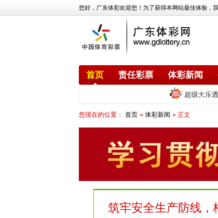
您好，广东体彩欢迎您！为了获得本网站最佳体验，我们建
首页
责任彩票
体彩新闻
超级大乐
您现在的位置：
首页
»
体彩新闻
» 正文
筑牢安全生产防线，