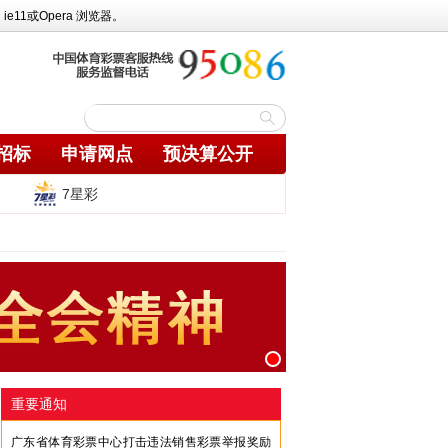
1或Opera 浏览器。
招标
申请网点
预决算公开
7星彩
重要通知
广东省体育彩票中心打击违法销售彩票举报奖励