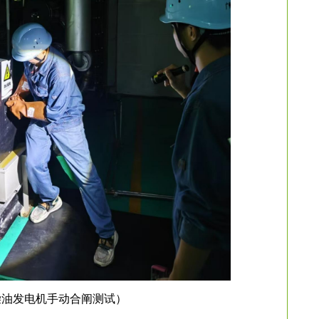
柴油发电机手动合阐测试）