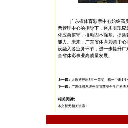
广东省体育彩票中心
始终高
票管理中心的指导下，逐步实现应
化应急值守，推动固本强基、提质
能力。未来，
广东省体育彩票中心
设
融入各业务环节，进一步提升广
全省体彩事业高质量发展。
上一篇：
大乐透开出3注一等奖，梅州中出1注
下一篇：
广东体彩系统开展节前安全生产检查
相关阅读:
本文暂无相关资讯！