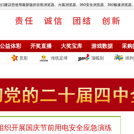
议您使用最新版的谷歌浏览器、火狐浏览器、360安全浏览器、360极速浏览器、ie1
公益体彩
开奖直播
大奖宝库
游戏数据
采购
透
竞彩
传统足球
顶呱刮
排列
组织开展国庆节前用电安全应急演练