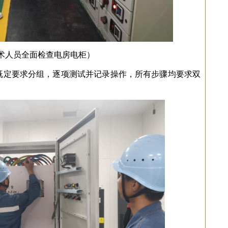
术人员全面检查电房电柜）
既定要求分组，逐项测试并记录操作，所有步骤均要求双