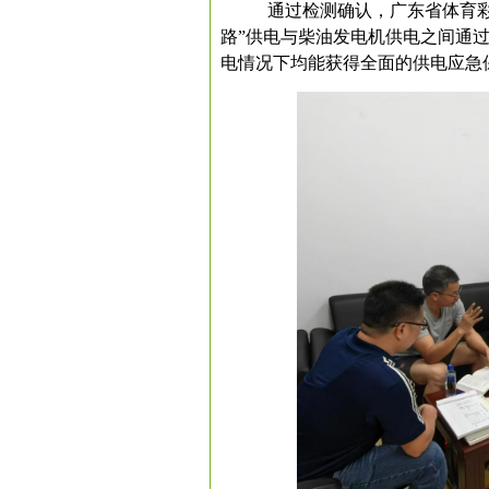
通过检测确认，广东省体育
路”供电与柴油发电机供电之间通
电情况下均能获得全面的供电应急