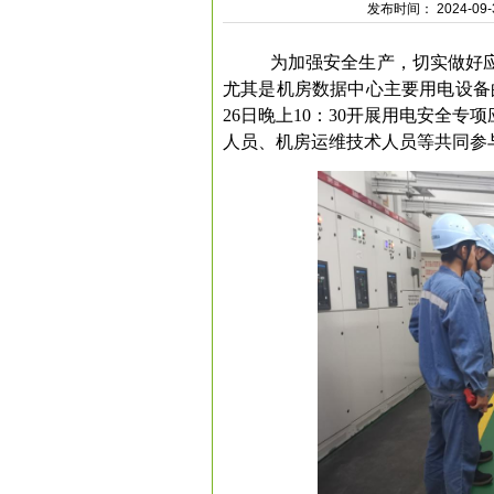
发布时间： 2024-09
为加强安全生产，切实做好
尤其
是机房数据中心主要用电设备
26日晚上10：30
开
展用电安全专项
人员、机房运维技术人员等
共同参