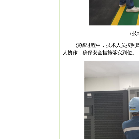
（技
演练过程中，技术人员按照
人协作，确保安全措施落实到位。