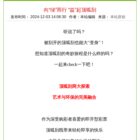
向“绿”而行 “益”起顶呱刮
发布时间： 2024-12-03 14:06:30 作者：本站编辑 来源：
本站原创
听说了吗？
被刮开的顶呱刮也能大
“变身”！
想知道顶呱刮的奇妙旅程是什么样的吗？
一起来
check一下吧！
顶呱刮两大探索
艺术与环保的完美融合
作为深受购彩者喜爱的即开型彩票
顶呱刮既带来轻松即享的快乐