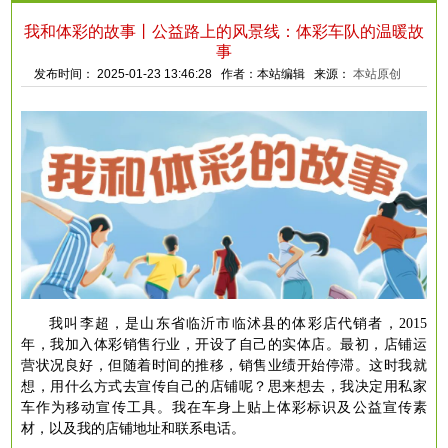
我和体彩的故事丨公益路上的风景线：体彩车队的温暖故
事
发布时间： 2025-01-23 13:46:28 作者：本站编辑 来源：
本站原创
我叫李超，是山东省临沂市临沭县的体彩店代销者，
2015
年，我加入体彩销售行业，开设了自己的实体店。最初，店铺运
营状况良好，但随着时间的推移，销售业绩开始停滞。这时我就
想，用什么方式去宣传自己的店铺呢？思来想去，我决定用私家
车作为移动宣传工具。我在车身上贴上体彩标识及公益宣传素
材，以及我的店铺地址和联系电话。