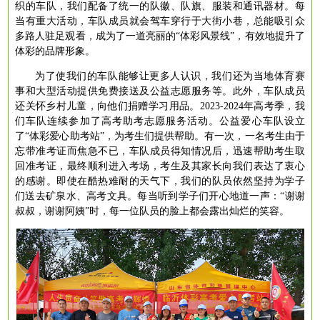
织的车队，我们配备了统一的队徽、队旗、服装和通讯器材。每
当有重大活动，车队成员就会驾车穿行于大街小巷，总能吸引众
多路人驻足观看，成为了一道亮丽的“体彩风景线”，有效地提升了
体彩的品牌形象。
为了使我们的车队能够让更多人认识，我们还为当地体育赛
事和大型活动提供免费接送及公益志愿服务等。此外，车队成员
还关怀乡村儿童，向他们捐赠学习用品。
2023-2024年高考季，我
们车队连续参加了高考助考志愿服务活动。公益爱心车队设立
了“体彩爱心助考站”，为考生们提供帮助。有一次，一名考生由于
忘带准考证而焦急不已，车队成员得知情况后，迅速帮助考生取
回准考证，最终顺利进入考场，考生及其家长向我们表达了衷心
的感谢。即使在酷热难耐的天气下，我们的队员依然坚持为学子
们送去矿泉水、高考文具。每当听到学子们开心地道一声：“谢谢
叔叔，谢谢阿姨”时，每一位队员的脸上都会露出灿烂的笑容。