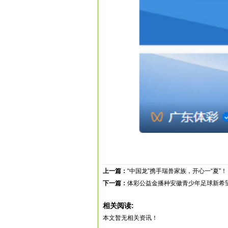
上一篇：
“中国龙”携手瑞兽家族，开心一“夏”！
下一篇：
体彩公益金播种安徽青少年足球新希
相关阅读:
本文暂无相关资讯！