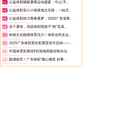
公益体彩赋能暑期运动盛宴，中山“天...
公益体彩安心小镇落地北京路，一站式...
公益体彩助力青春逐梦：2026广东省青...
这个暑假，清远体彩陪孩子“阅”见成...
岭南文化碰撞体育活力！体彩全民全运...
2025广东体彩责任彩票宣传月启动——...
中国体育彩票排列5游戏风险控制办法
圆满收官！广东体彩“顺心顺意 好事...