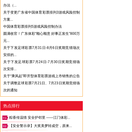
办法（...
关于变更广东省中国体育彩票排列3游戏风险控制
方案...
中国体育彩票排列5游戏风险控制办法
圆满收官！广东体彩“顺心顺意 好事正发生”800万
元...
关于下发足球彩票7月31日-8月6日奖期竞猜场次
安排的...
关于下发足球彩票7月24日-7月30日奖期竞猜场
次安排...
关于“乘风起”即开型体育彩票游戏上市销售的公告
关于调整足球彩票7月21日、7月23日奖期竞猜场
次的通知
热点排行
粽香传温情 安全护邻里 ——江门体彩...
【安全警示录】大奖美梦转成空，原来...