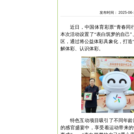
发布时间： 2025-06
近日，中国体育彩票
“青春同
本次活动设置了“表白筑梦的自己”
区，通过将公益体彩具象化，打造
解体彩、认识体彩。
特色互动项目吸引了不同年龄
的感官盛宴中，享受着运动带来的