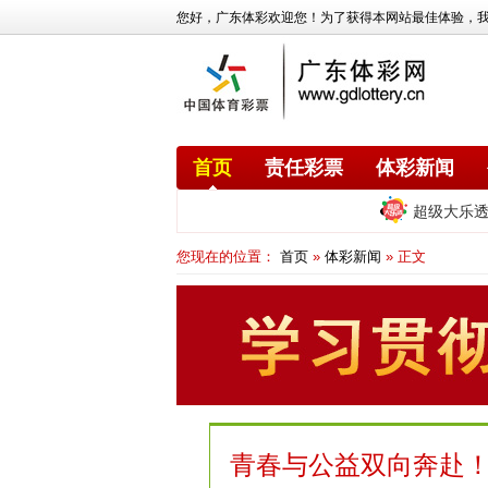
您好，广东体彩欢迎您！为了获得本网站最佳体验，我们建
首页
责任彩票
体彩新闻
超级大乐
您现在的位置：
首页
»
体彩新闻
» 正文
青春与公益双向奔赴！