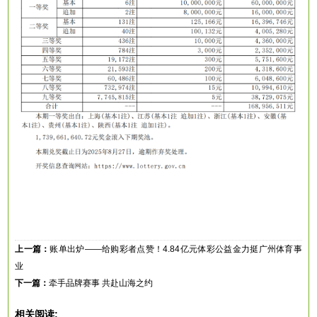
上一篇：
账单出炉——给购彩者点赞！4.84亿元体彩公益金力挺广州体育事
业
下一篇：
牵手品牌赛事 共赴山海之约
相关阅读: