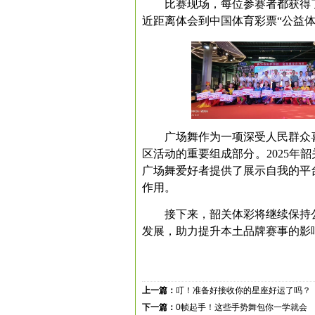
比赛现场，每位参赛者都获得
近距离体会到中国体育彩票
“公益
广场舞作为一项深受人民群众
区活动的重要组成部分。
2025
广场舞爱好者提供了展示自我的平
作用。
接下来，韶关体彩将继续保持
发展，助力提升本土品牌赛事的影
上一篇：
叮！准备好接收你的星座好运了吗？
下一篇：
0帧起手！这些手势舞包你一学就会