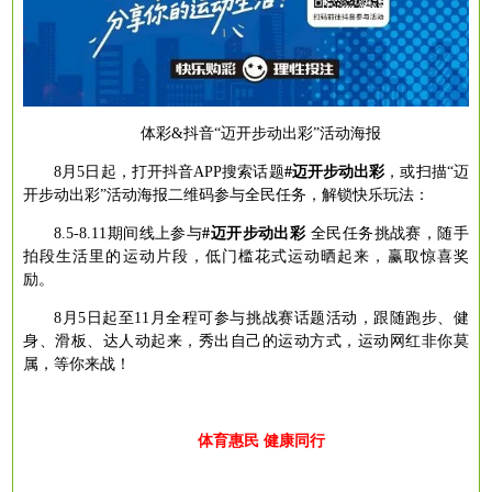
体彩
&抖音“迈开步动出彩”活动海报
8月5日起，打开抖音APP搜索话题
#迈开步动出彩
，或扫描
“迈
开步动出彩”活动海报二维码参与全民任务，解锁快乐玩法：
8.5-8.11期间线上参与
#迈开步动出彩
全民任务挑战赛，随手
拍段生活里的运动片段，低门槛花式运动晒起来，赢取惊喜奖
励。
8月5日起至11月全程可参与挑战赛话题活动，跟随跑步、健
身、滑板、达人动起来，秀出自己的运动方式，运动网红非你莫
属，等你来战！
体育惠民
健康同行