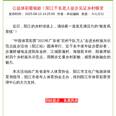
公益体彩暖银龄！阳江千名老人徒步见证乡村蝶变
发布时间： 2025-08-13 14:25:00 作者：本站编辑 来源：
本站原创
近日，阳江的乡村绿道上，涌动着一道道充满活力的
“银发风
景线”！
“中国体育彩票”2025年广东省“百村千队万人”走进乡村振兴示
范点徒步活动（阳江站）圆满举行。近千名中老年徒步爱好者，
步履矫健地走进阳东金村、江城那蓬村、海陵双丰村、阳春潭簕
村四个乡村振兴示范点，用脚步丈量乡村新貌，感受体旅融合的
魅力。
本次活动由广东省老年人体育协会、阳江市文化广电旅游体
育局指导，阳江市老年人体育协会主办，得到阳江市体育彩票管
理中心的大力支持。
四站徒步，各展风采