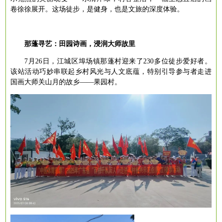
卷徐徐展开。这场徒步，是健身，也是文旅的深度体验。
那蓬寻艺：田园诗画，浸润大师故里
7月26日，江城区埠场镇那蓬村迎来了230多位徒步爱好者。
该站活动巧妙串联起乡村风光与人文底蕴，特别引导参与者走进
国画大师关山月的故乡——果园村。