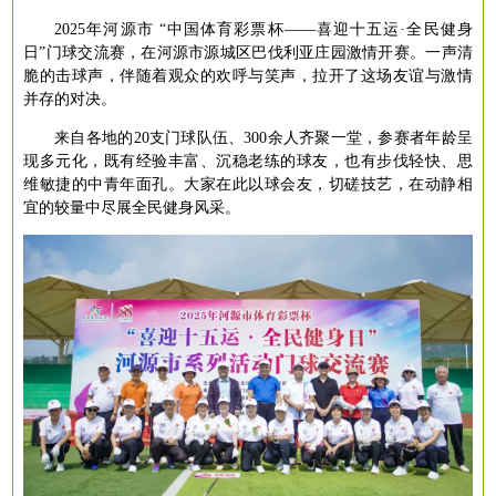
2025年河源市 “中国体育彩票杯——喜迎十五运·全民健身
日”门球交流赛，在河源市源城区巴伐利亚庄园激情开赛。一声清
脆的击球声，伴随着观众的欢呼与笑声，拉开了这场友谊与激情
并存的对决。
来自各地的
20支门球队伍、300余人齐聚一堂，参赛者年龄呈
现多元化，既有经验丰富、沉稳老练的球友，也有步伐轻快、思
维敏捷的中青年面孔。大家在此以球会友，切磋技艺，在动静相
宜的较量中尽展全民健身风采。