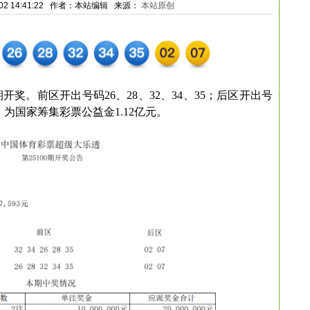
-02 14:41:22 作者：本站编辑 来源：
本站原创
期开奖。前区开出号码26、28、32、34、35；后区开出号
元，为国家筹集彩票公益金1.12亿元。