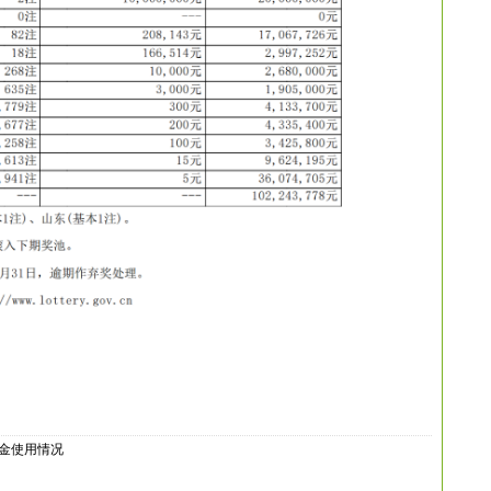
益金使用情况