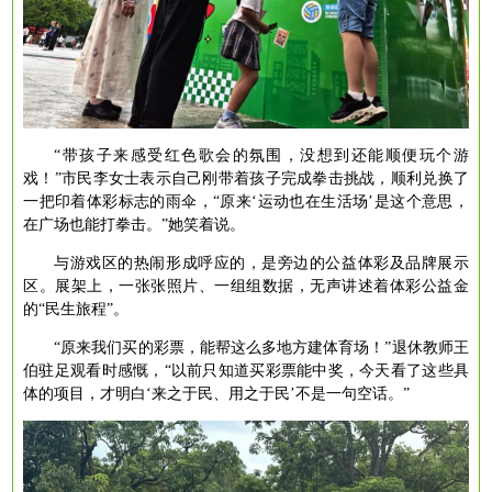
“带孩子来感受红色歌会的氛围，没想到还能顺便玩个游
戏！”市民李女士表示自己刚带着孩子完成拳击挑战，顺利兑换了
一把印着体彩标志的雨伞，“原来‘运动也在生活场’是这个意思，
在广场也能打拳击。”她笑着说。
与游戏区的热闹形成呼应的，是旁边的公益体彩及品牌展示
区。展架上，一张张照片、一组组数据，无声讲述着体彩公益金
的
“民生旅程”。
“原来我们买的彩票，能帮这么多地方建体育场！”退休教师王
伯驻足观看时感慨，“以前只知道买彩票能中奖，今天看了这些具
体的项目，才明白‘来之于民、用之于民’不是一句空话。”