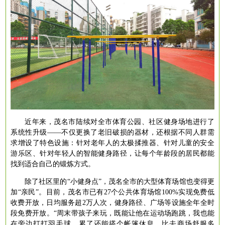
近年来，茂名市陆续对全市体育公园、社区健身场地进行了
系统性升级
——不仅更换了老旧破损的器材，还根据不同人群需
求增设了特色设施：针对老年人的太极揉推器、针对儿童的安全
游乐区、针对年轻人的智能健身路径，让每个年龄段的居民都能
找到适合自己的锻炼方式。
除了社区里的
“小健身点”，茂名全市的大型体育场馆也变得更
加“亲民”。目前，茂名市已有27个公共体育场馆100%实现免费低
收费开放，日均服务超2万人次，健身路径、广场等设施全年全时
段免费开放。“周末带孩子来玩，既能让他在运动场跑跳，我也能
在旁边打打羽毛球，累了还能搭个帐篷休息，比去商场舒服多