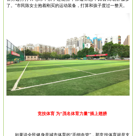
了。”市民陈女士抱着刚买的运动装备，打算和孩子度过一整天。
竞技体育
为
“茂名体育力量”插上翅膀
如果说全民健身是城市体育的
“毛细血管”，那竞技体育就是支