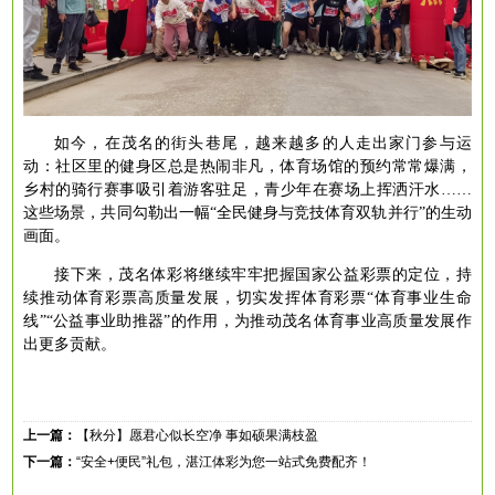
如今，在茂名的街头巷尾，越来越多的人走出家门参与运
动：社区里的健身区总是热闹非凡，体育场馆的预约常常爆满，
乡村的骑行赛事吸引着游客驻足，青少年在赛场上挥洒汗水
……
这些场景，共同勾勒出一幅“全民健身与竞技体育双轨并行”的生动
画面。
接下来，茂名体彩将继续牢牢把握国家公益彩票的定位，持
续推动体育彩票高质量发展，切实发挥体育彩票
“体育事业生命
线”“公益事业助推器”的作用，
为推动茂名体育事业高质量发展作
出更多贡献。
上一篇：
【秋分】愿君心似长空净 事如硕果满枝盈
下一篇：
“安全+便民”礼包，湛江体彩为您一站式免费配齐！