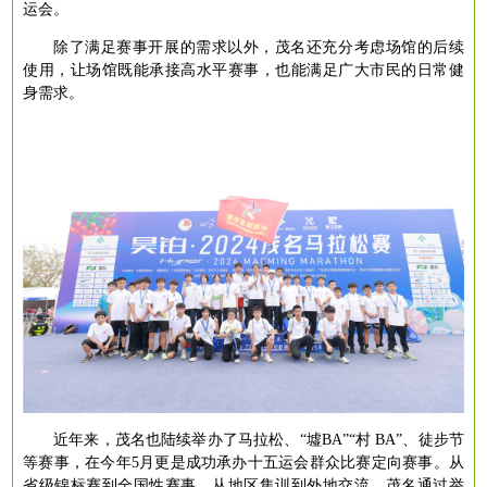
运会。
除了满足赛事开展的需求以外，茂名还充分考虑场馆的后续
使用，让场馆既能承接高水平赛事，也能满足广大市民的日常健
身需求。
近年来，茂名也陆续举办了马拉松、
“墟BA”“村 BA”、徒步节
等赛事，在今年5月更是成功承办十五运会群众比赛定向赛事。从
省级锦标赛到全国性赛事，从地区集训到外地交流，茂名通过举