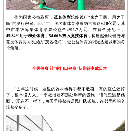
作为国家公益彩票，
茂名体彩
始终践行
“来之于民、用之于
民”的发行宗旨。2024年，茂名市体育彩票销售额达
9.18亿元
，其
中市本级筹集体育彩票公益金
2911.7万元
。在资金分配上，
45.34%用于群众体育
，
54.66%投入竞技体育
，构建起全民健身与
竞技体育协同发展的
“茂名模式”，让公益体育的阳光洒遍城市的每
个角落。
全民健身
让
“家门口健身”从期待变成日常
“去年这时候，这里的器材锈得手都不敢碰，有的座位还掉
了，根本没人来。” 李叔指着不远处崭新的设施，语气里满是感
慨，“现在不一样了，每天早晚都有居民排队锻炼，连邻里间的交
流都变多了。”