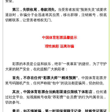
资金。
第三，失联收尾，卷款消失。
当受害者发现
“预测失灵”或要求
退款时，诈骗分子会迅速将其拉黑，移出群聊，注销账号，彻底
切断联系，让受害者维权无门。
中国体育彩票温馨提示
理性购彩
远离诈骗
彩票的本质是公益和娱乐，绝非
“一夜暴富”的捷径。为了守护
大家的财产安全，在此提醒广大购彩者：
首先，不存在任何
“彩票大师”“精准预测”
。
中国体育彩票开
奖号码随机产生，任何声称能
“包中”的说法都是骗局，切勿轻信。
其次，中国体育彩票合法购彩渠道仅限线下体彩店
，任何通
过社交平台、短视频账号收取
“荐彩费”“会员费”的行为均属非法，
切勿参与。
最后，如不慎被骗，第一时间保留聊天记录、转账凭证等证