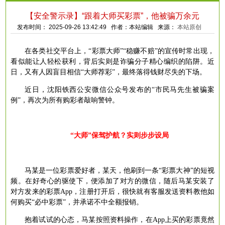
【安全警示录】“跟着大师买彩票”，他被骗万余元
发布时间： 2025-09-26 13:42:49 作者：本站编辑 来源：
本站原创
在各类社交平台上，
“彩票大师”“稳赚不赔”的宣传时常出现，
看似能让人轻松获利，背后实则是诈骗分子精心编织的陷阱。近
日，又有人因盲目相信“大师荐彩”，最终落得钱财尽失的下场。
近日，沈阳铁西公安微信公众号发布的
“市民马先生被骗案
例”，再次为所有购彩者敲响警钟。
“大师”保驾护航？实则步步设局
马某是一位彩票爱好者，某天，他刷到一条
“彩票大神”的短视
频。在好奇心的驱使下，便添加了对方的微信，随后马某安装了
对方发来的彩票App，注册打开后，很快就有客服发送资料教他如
何购买“必中彩票”，并承诺不中全额报销。
抱着试试的心态，马某按照资料操作，在
App上买的彩票竟然