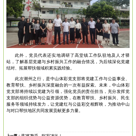
此外，党员代表还实地调研了高堂镇工作队驻地及人才驿
站，了解基层党建与乡村振兴工作的融合情况，为后续深化党建
结对、拓展帮扶领域积累实践经验。
此次潮州之行，是中山体彩党支部将党建工作与公益事业、
教育帮扶、乡村振兴深度融合的一次有益探索。未来，中山体彩
党支部将持续以党建为引领，强化党员的责任担当，充分发挥党
支部的组织优势与公益资源优势，在教育帮扶、乡村振兴、民生
服务等领域持续发力，让党建红与公益彩交相辉映，为推动中山
与对口帮扶地区共同发展贡献更多力量。
上一篇：
遇“建”数币，助“彩”有礼！