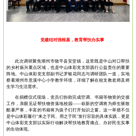
党建结对强根基，教育帮扶办实事
此次调研聚焦潮州市饶平县安堂镇，这里既是中山对口帮扶
的乡村振兴重点区域，也是中山体彩党支部践行公益责任的重要
阵地。中山体彩党支部副书记罗银花同志与调研团队一道，实地
察看潮州市意溪中心小学教学环境，详细了解在校支教老师及师
生学习生活需求。
在捐赠仪式现场，党员们协助完成空调、书籍等物资的交接
工作，亲眼见证帮扶物资落地校园
——崭新的空调将为师生驱散
酷暑严寒，丰富的书籍将为孩子们打开知识之窗。这一举措不仅
是中山体彩履行“来之于民、用之于民”发行宗旨的具体实践，更是
中山体彩党支部以实际行动解决帮扶地教育痛点、办好民生实事
的生动体现。