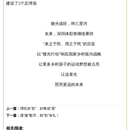
建设了
2个足球场
微光成炬，终汇星河
未来，深圳体彩将继续秉持
“来之于民、用之于民”的宗旨
以
“微光行动”响应国家乡村振兴战略
让更多乡村孩子的运动梦想被点亮
让这束光
照亮更远的未来
上一篇：
理性添“彩”，好事成“霜”
下一篇：
遇“建”数币，助“彩”有礼！
相关阅读: