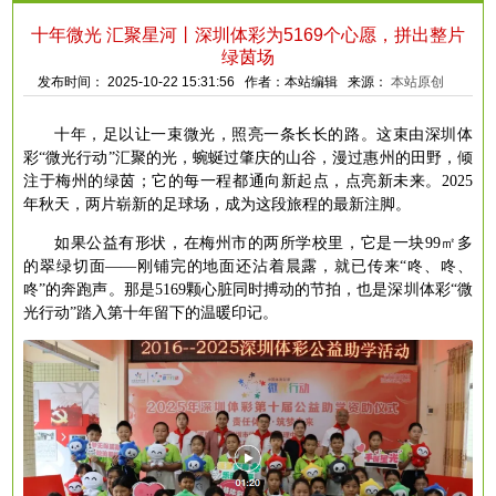
十年微光 汇聚星河丨深圳体彩为5169个心愿，拼出整片
绿茵场
发布时间： 2025-10-22 15:31:56 作者：本站编辑 来源：
本站原创
十年，足以让一束微光，照亮一条长长的路。这束由深圳体
彩
“微光行动”汇聚的光，蜿蜒过肇庆的山谷，漫过惠州的田野，倾
注于梅州的绿茵；它的每一程都通向新起点，点亮新未来。2025
年秋天，两片崭新的足球场，成为这段旅程的最新注脚。
如果公益有形状，在梅州市的两所学校里，它是一块
99㎡多
的翠绿切面——刚铺完的地面还沾着晨露，就已传来“咚、咚、
咚”的奔跑声。那是5169颗心脏同时搏动的节拍，也是深圳体彩“微
光行动”踏入第十年留下的温暖印记。