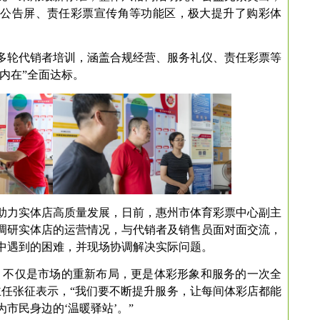
奖公告屏、责任彩票宣传角等功能区，极大提升了购彩体
多轮代销者培训，涵盖合规经营、服务礼
仪、责任彩票等
“内在”全面达标。
助力实体店高质量发展，日前，惠州市体育彩票中心副主
调研实体店的运营情况，与代销者及销售员面对面交流，
中遇到的困难，并现场协调解决实际问题。
，不仅是市场的重新布局，更是体彩形象和服务的一次全
主任张征表示，“我们要不断提升服务，让每间体彩店都能
市民身边的‘温暖驿站’。”