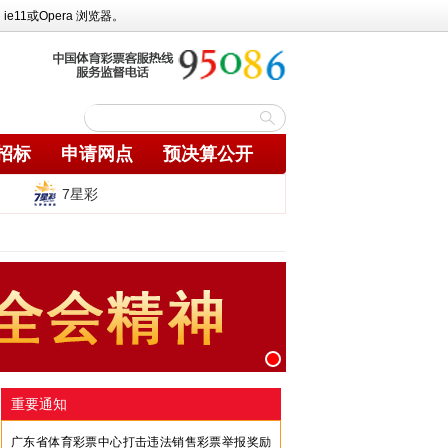
1或Opera 浏览器。
招标
申请网点
预决算公开
7星彩
重要通知
广东省体育彩票中心打击违法销售彩票举报奖励