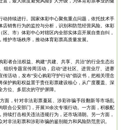
处置，最大限度避免风险扩大升级，为体育彩票事业的健
行动持续进行。国家体彩中心聚焦重点问题，依托技术手
实体店销售行为的监控与分析，识别和防范经营风险。体彩
（区、市）体彩中心对辖区内全部实体店开展自查自纠，
，维护市场秩序，推动体育彩票高质量发展。
护购彩者合法权益、构建“共建、共享、共治”的行业生态出
”。组织专题宣传周活动，启动“进社区、进营业厅、进赛
地宣传活动，发布“安心购彩守护行动”倡议书，把相关理念
将保护购彩权益置于责任彩票建设核心，从广度覆盖、深
全方位、多层次的守护屏障。
方面，针对非法彩票蔓延、涉彩诈骗手段翻新等市场乱
构联合公安部门，开展
30余次专项行动。一方面，积极配
，持续打击相关违法违规行为，还市场清朗。另一方面，
众对非法彩票和涉彩诈骗的鉴别能力和风险防范意识。