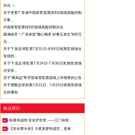
办法（...
关于变更广东省中国体育彩票排列3游戏风险控制
方案...
中国体育彩票排列5游戏风险控制办法
圆满收官！广东体彩“顺心顺意 好事正发生”800万
元...
关于下发足球彩票7月31日-8月6日奖期竞猜场次
安排的...
关于下发足球彩票7月24日-7月30日奖期竞猜场
次安排...
关于“乘风起”即开型体育彩票游戏上市销售的公告
关于调整足球彩票7月21日、7月23日奖期竞猜场
次的通知
热点排行
粽香传温情 安全护邻里 ——江门体彩...
【安全警示录】大奖美梦转成空，原来...