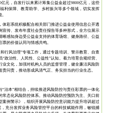
90亿元，自发行以来累计筹集公益金超过9800亿元，这些
会福利保障、教育助学、乡村振兴等多个领域，切实发挥
能。
，体彩系统积极配合相关部门推进公益金使用信息公开透
例宣传、发布年度社会责任报告等多种形式，全方位展示
清晰感知身边受公益金支持的体育场馆、健身路径、公益
彩票的价值认同与情感共鸣。
设和行风治理”专项工作，通过专题培训、警示教育、自查
员“政治性、人民性、公益性”认知。着力培育合规经营、
行业文化，加强对机构人员的监督管理，健全廉洁风险防
追责问责，推动形成风清气正、务实担当的行业生态。
标”与“治本”相结合，持续推进风险防控与责任彩票的一体化
的常态化风险防控体系。推动风险防控预防为主、关口前
型案例警示》，组织开展风险防控意识能力提升培训超过
方案，充分发挥业务风险管控平台的科技赋能作用，敏锐捕