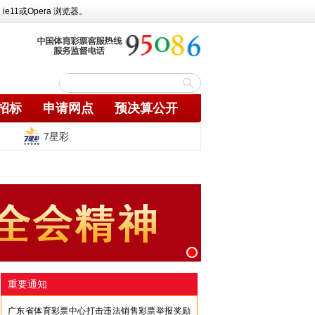
1或Opera 浏览器。
招标
申请网点
预决算公开
7星彩
重要通知
广东省体育彩票中心打击违法销售彩票举报奖励