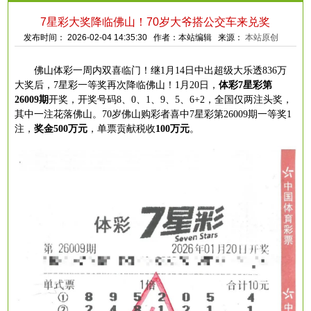
7星彩大奖降临佛山！70岁大爷搭公交车来兑奖
发布时间： 2026-02-04 14:35:30 作者：本站编辑 来源：
本站原创
佛山体彩一周内双喜临门！继
1月14日中出超级大乐透836万
大奖后，7星彩一等奖再次降临佛山！1月20日，
体彩
7星彩第
26009期
开奖，开奖号码
8、0、1、9、5、6+2，全国仅两注头奖，
其中一注花落佛山。70岁佛山购彩者喜中7星彩第26009期一等奖1
注，
奖金
500万元
，单票贡献税收
100万元
。