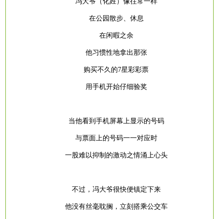
冯大爷（化姓）像往常一样
在公园散步、休息
在闲暇之余
他习惯性地拿出那张
购买不久的
7星彩彩票
用手机开始仔细验奖
当他看到手机屏幕上显示的号码
与票面上的号码一一对应时
一股难以抑制的激动之情涌上心头
不过，冯大爷很快便镇定下来
他没有丝毫耽搁，立刻搭乘公交车