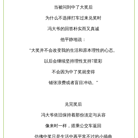
当被问到中了大奖后
为什么不选择打车过来兑奖时
冯大爷的回答朴实而又真诚
他平静地说：
“大奖并不会改变我的生活和原本理性的心态。
以后会继续坚持理性支持
7星彩
不会因为中了奖就变得
铺张浪费或者盲目冲动。
”
兑完奖后
冯大爷依旧保持着那份淡定与从容
像来时一样，搭乘公交车返回
仿佛中奖只是生活中再平常不过的小插曲