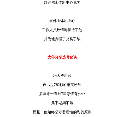
赶往佛山体彩中心兑奖
在佛山体彩中心
工作人员热情地接待了他
并为他办理了兑奖手续
大爷分享选号秘诀
冯大爷坦言
自己是
7星彩的忠实粉丝
多年来一直对
7星彩情有独钟
几乎期期不落
而且，他始终坚守着理性购彩的原则