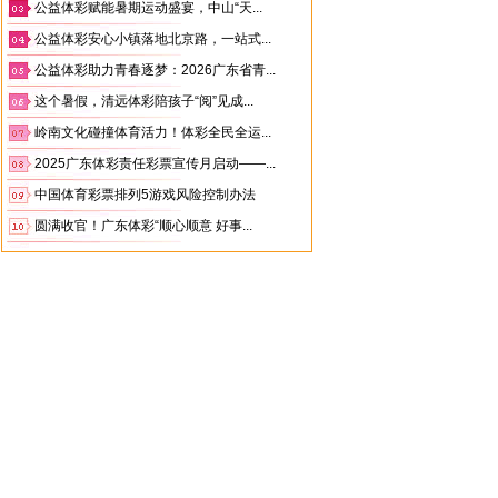
公益体彩赋能暑期运动盛宴，中山“天...
公益体彩安心小镇落地北京路，一站式...
公益体彩助力青春逐梦：2026广东省青...
这个暑假，清远体彩陪孩子“阅”见成...
岭南文化碰撞体育活力！体彩全民全运...
2025广东体彩责任彩票宣传月启动——...
中国体育彩票排列5游戏风险控制办法
圆满收官！广东体彩“顺心顺意 好事...