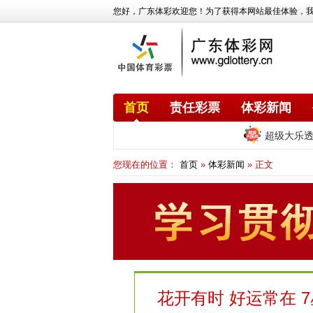
您好，广东体彩欢迎您！为了获得本网站最佳体验，我们建
首页
责任彩票
体彩新闻
超级大乐
您现在的位置：
首页
»
体彩新闻
» 正文
花开有时 好运常在 