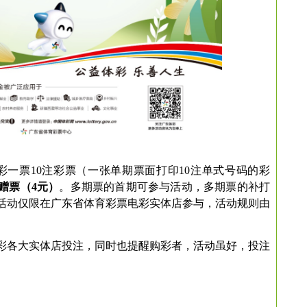
彩一票10注彩票（一张单期票面打印10注单式号码的彩
注赠票（4元）
。多期票的首期可参与活动，多期票的补打
活动仅限在广东省体育彩票电彩实体店参与，活动规则由
彩各大实体店投注，同时也提醒购彩者，活动虽好，投注