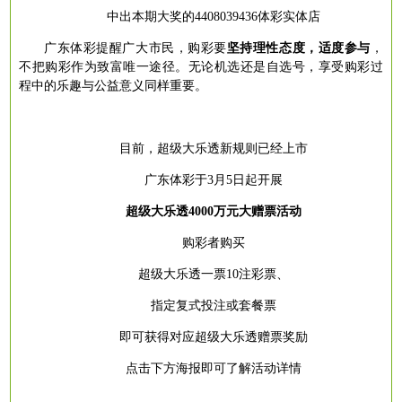
中出本期大奖的
4408039436体彩实体店
广东体彩提醒广大市民，购彩要
坚持理性态度，适度参与
，
不把购彩作为致富唯一途径。无论机选还是自选号，享受购彩过
程中的乐趣与公益意义同样重要。
目前，超级大乐透新规则已经上市
广东体彩于
3月5日起开展
超级大乐透
4000万元大赠票活动
购彩者购买
超级大乐透一票
10注彩票、
指定复式投注或套餐票
即可获得对应超级大乐透赠票奖励
点击下方海报即可了解活动详情