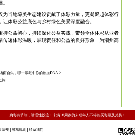
展。
仅为当地绿美生态建设贡献了体彩力量，更凝聚起体彩行
，让体彩公益底色与乡村绿色美景深度融合。
秉持公益初心，持续深化公益实践，带领全体体彩从业者
措传递体彩温暖，展现责任和公益的良好形象，为潮州高
事名场面合集，哪一幕戳中你的热血DNA？
上钩
购彩有节制，请理性投注！未满18周岁的未成年人不得购买彩票及兑奖！
策法规
|
游戏规则
|
联系我们