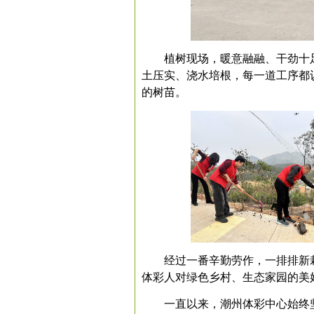
植树现场，暖意融融、干劲十
土压实、浇水培根，每一道工序都
的树苗。
经过一番辛勤劳作，一排排新
体彩人对绿色乡村、生态家园的美
一直以来，潮州体彩中心始终