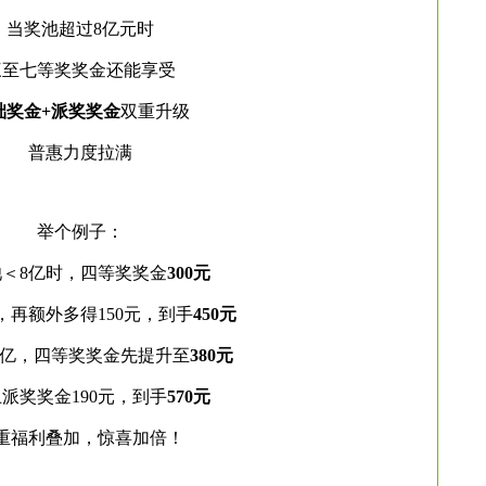
当奖池超过
8亿元时
三至七等奖奖金还能享受
础奖金
+派奖奖金
双重升级
普惠力度拉满
举个例子：
池＜
8亿时，四等奖奖金
300元
，再额外多得
150元，到手
450元
8亿，四等奖奖金先提升至
380元
上派奖奖金
190元，到手
570元
重福利叠加，惊喜加倍！