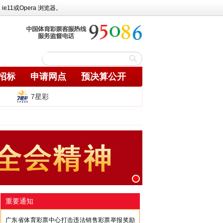
1或Opera 浏览器。
招标
申请网点
预决算公开
7星彩
重要通知
广东省体育彩票中心打击违法销售彩票举报奖励