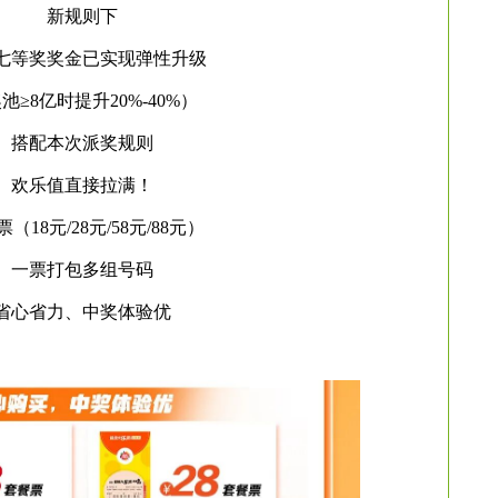
新规则下
七等奖奖金已实现弹性升级
奖池
≥8亿时提升20%-40%）
搭配本次派奖规则
欢乐值直接拉满！
票（
18元/28元/58元/88元）
一票打包多组号码
省心省力、中奖体验优