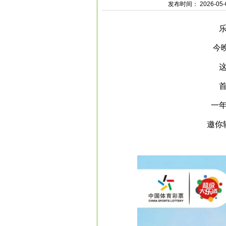
发布时间： 2026-05
今
一
邀你