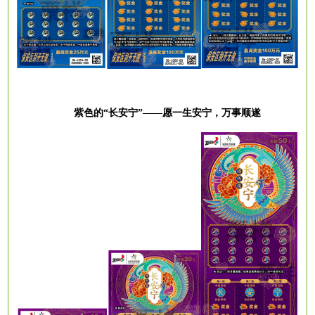
紫色的
“长安宁”——愿一生安宁，万事顺遂