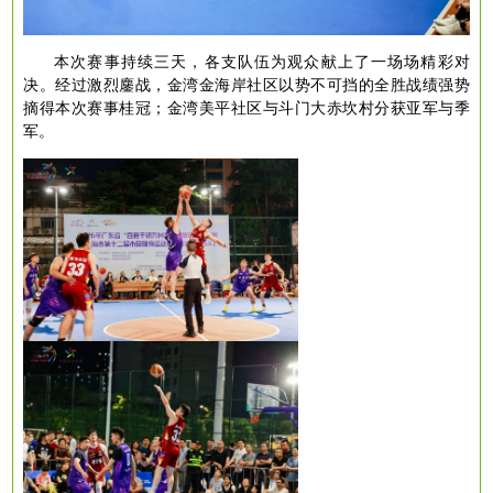
本次赛事持续三天，各支队伍为观众献上了一场场精彩对
决。经过激烈鏖战，金湾金海岸社区以势不可挡的全胜战绩强势
摘得本次赛事桂冠；金湾美平社区与斗门大赤坎村分获亚军与季
军。