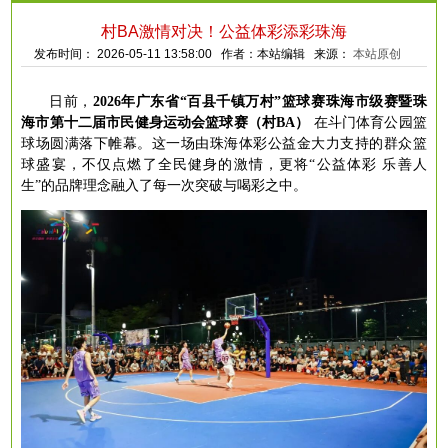
村BA激情对决！公益体彩添彩珠海
发布时间： 2026-05-11 13:58:00 作者：本站编辑 来源：
本站原创
日前，
2026年广东省“百县千镇万村”篮球赛珠海市级赛暨珠
海市第十二届市民健身运动会篮球赛（村BA）
在斗门体育公园篮
球场圆满落下帷幕。这一场由珠海体彩公益金大力支持的群众篮
球盛宴，不仅点燃了全民健身的激情，更将“公益体彩 乐善人
生”的品牌理念融入了每一次突破与喝彩之中。