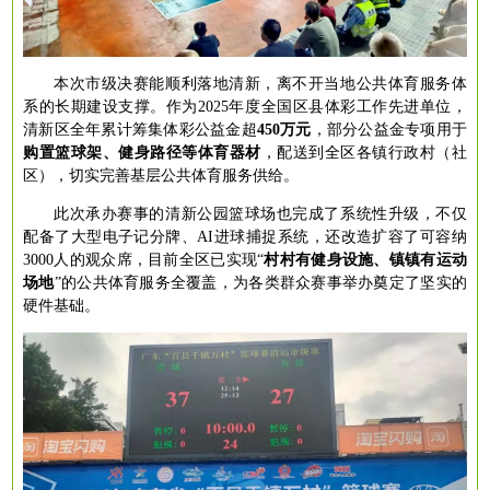
本次市级决赛能顺利落地清新，离不开当地公共体育服务体
系的长期建设支撑。作为
2025年度全国区县体彩工作先进单位，
清新区全年累计筹集体彩公益金超
450万元
，部分公益金专项用于
购置篮球架、健身路径等体育器材
，配送到全区各镇行政村（社
区），切实完善基层公共体育服务供给。
此次承办赛事的清新公园篮球场也完成了系统性升级，不仅
配备了大型电子记分牌、
AI进球捕捉系统，还改造扩容了可容纳
3000人的观众席，目前全区已实现
“
村村有健身设施、镇镇有运动
场地
”
的公共体育服务全覆盖，为各类群众赛事举办奠定了坚实的
硬件基础。