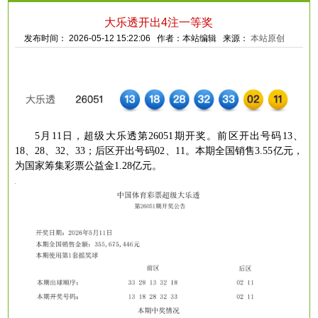
大乐透开出4注一等奖
发布时间： 2026-05-12 15:22:06 作者：本站编辑 来源：
本站原创
5月11日，超级大乐透第26051期开奖。前区开出号码13、
18、28、32、33；后区开出号码02、11。本期全国销售3.55亿元，
为国家筹集彩票公益
金
1.28亿元。