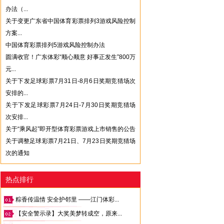
办法（...
关于变更广东省中国体育彩票排列3游戏风险控制
方案...
中国体育彩票排列5游戏风险控制办法
圆满收官！广东体彩“顺心顺意 好事正发生”800万
元...
关于下发足球彩票7月31日-8月6日奖期竞猜场次
安排的...
关于下发足球彩票7月24日-7月30日奖期竞猜场
次安排...
关于“乘风起”即开型体育彩票游戏上市销售的公告
关于调整足球彩票7月21日、7月23日奖期竞猜场
次的通知
热点排行
粽香传温情 安全护邻里 ——江门体彩...
【安全警示录】大奖美梦转成空，原来...