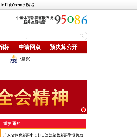
1或Opera 浏览器。
招标
申请网点
预决算公开
7星彩
重要通知
广东省体育彩票中心打击违法销售彩票举报奖励