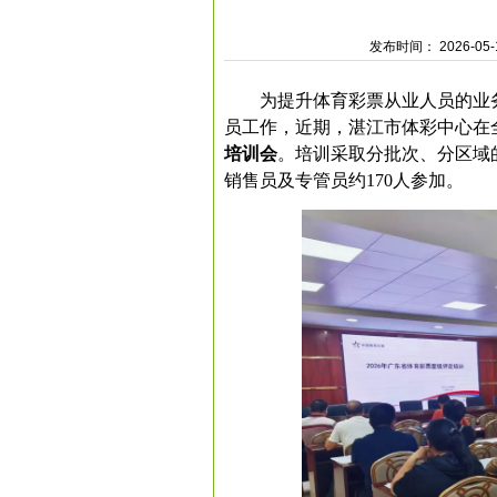
发布时间： 2026-05
为提升体育彩票从业人员的业
员工作，近期，湛江市体彩中心在
培训会
。培训采取分批次、分区域
销售员及专管员约
170人参加。