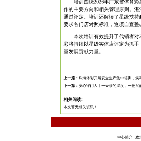
培训围绕
2026年广东省体
作的主要方向和相关管理原则。湛
通过评定。培训还解读了星级扶持
要求各门店对照标准，逐项自查整
本次培训有效提升了代销者对
彩将持续以星级实体店评定为抓手
量发展贡献力量。
上一篇：
珠海体彩开展安全生产集中培训，筑牢
下一篇：
安心守门人丨一壶茶的温度，一把尺
相关阅读:
本文暂无相关资讯！
中心简介
|
政