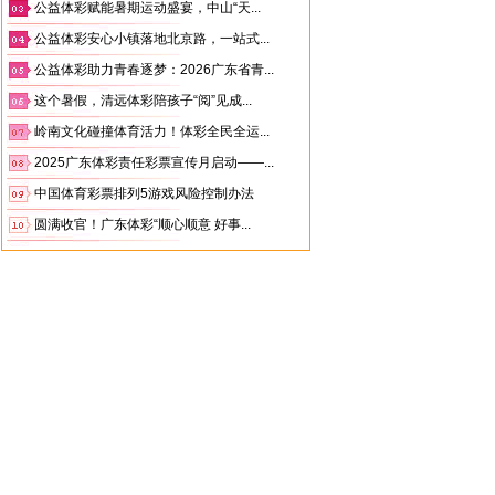
公益体彩赋能暑期运动盛宴，中山“天...
公益体彩安心小镇落地北京路，一站式...
公益体彩助力青春逐梦：2026广东省青...
这个暑假，清远体彩陪孩子“阅”见成...
岭南文化碰撞体育活力！体彩全民全运...
2025广东体彩责任彩票宣传月启动——...
中国体育彩票排列5游戏风险控制办法
圆满收官！广东体彩“顺心顺意 好事...