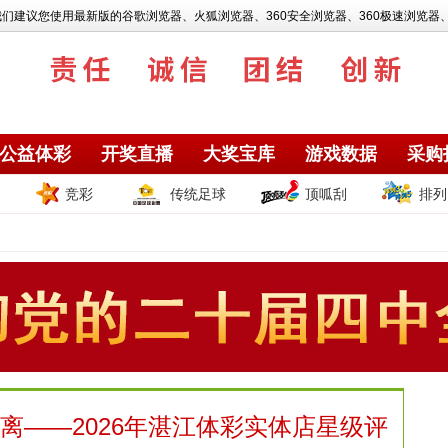
议您使用最新版的谷歌浏览器、火狐浏览器、360安全浏览器、360极速浏览器、ie1
公益体彩
开奖直播
大奖宝库
游戏数据
采购
透
竞彩
传统足球
顶呱刮
排列
离——2026年湛江体彩实体店星级评