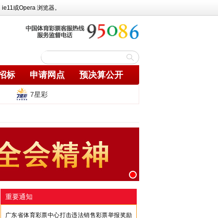
1或Opera 浏览器。
招标
申请网点
预决算公开
7星彩
重要通知
广东省体育彩票中心打击违法销售彩票举报奖励