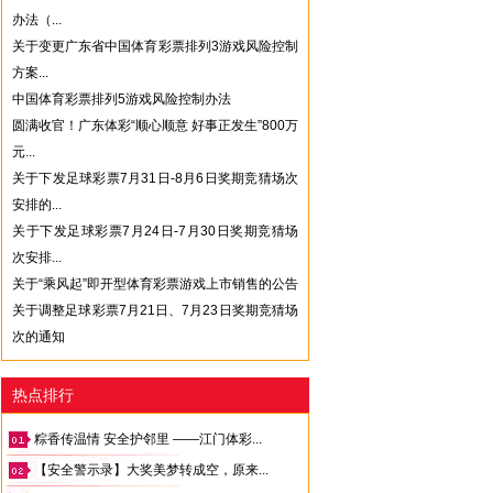
办法（...
关于变更广东省中国体育彩票排列3游戏风险控制
方案...
中国体育彩票排列5游戏风险控制办法
圆满收官！广东体彩“顺心顺意 好事正发生”800万
元...
关于下发足球彩票7月31日-8月6日奖期竞猜场次
安排的...
关于下发足球彩票7月24日-7月30日奖期竞猜场
次安排...
关于“乘风起”即开型体育彩票游戏上市销售的公告
关于调整足球彩票7月21日、7月23日奖期竞猜场
次的通知
热点排行
粽香传温情 安全护邻里 ——江门体彩...
【安全警示录】大奖美梦转成空，原来...