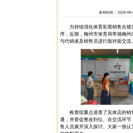
发布时间： 2026-06
为持续强化体育彩票销售合规
序，近期，梅州市体育局带领梅州
与代销者及销售员进行面对面交流
检查组重点巡查了实体店的销
通，并督促整改到位。在交流环节
售人员展开深入探讨。
大家一致认