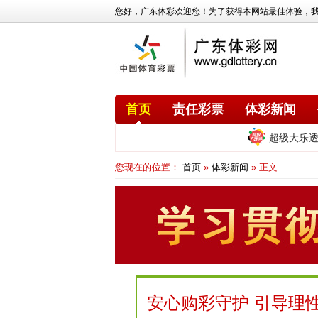
您好，广东体彩欢迎您！为了获得本网站最佳体验，我们建
首页
责任彩票
体彩新闻
超级大乐
您现在的位置：
首页
»
体彩新闻
» 正文
安心购彩守护 引导理