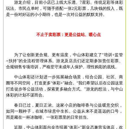
游龙介绍，目前小店已上线大乐透、
7星彩、传统足彩等体彩
玩法。市民点单时，可随手搭配一张2元彩票，几块钱的投入，既
是一份对好运的小小期待，也是一次对公益的默默支持。
不止于卖彩票：更是公益站、暖心点
为了让创新更合规、更有温度，中山体彩建立了
“培训+监管
+扶持”的全流程管理体系。游龙及店员们还定期参加责任彩票、
合规销售专项培训，严格坚守未成年人保护、理性购彩的底线。
中山体彩还计划进一步拓展融合场景，结合公园、社区、商
圈等不同空间，打造更多
“体彩+”融合。“我们希望以后在公园这里
打造徒步等公益活动，探索更多融合方式。”游龙的想法，与中山
体彩的计划不谋而合。
春日已过，夏日正浓。这家小店的咖啡香与公益暖意交织，
如同一颗种子，在城市绿意中生长。公益从来不是遥远的口号，
而是藏在一杯冰咖啡、一张彩票里的日常担当。
近期，中山体彩面向全市招募
“体彩+”新业态兼营实体店，欢