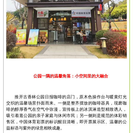
公园一隅的温馨角落：小空间里的大融合
推开古香林公园日报咖啡的店门，原木色操作台与暖黄灯光
交织的温馨场景扑面而来。一侧是整齐摆放的咖啡器具，现磨咖
啡的醇厚香气在空气中弥漫，宣传板上的冰淇淋造型精致诱人，
吸引着逛公园的亲子家庭与休闲市民；另一侧则是规范的体彩销
售区，中国体育彩票的标识醒目清晰，即开票展示区、温馨的公
益标语与窗外的绿意相映成趣。