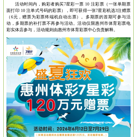
活动时间内，购彩者购买
7星彩一票 10 注彩票（一张单期票
面打印 10 注单式号码的彩票），即可获得一张7星彩机选3注赠票
（6元，赠票为彩票终端机自动出票）。多期票的首期可参与活
动，多期票的补打票不再参与活动。活动仅限惠州市体育彩票电
彩实体店参与，活动规则由惠州市体育彩票中心负责解释。