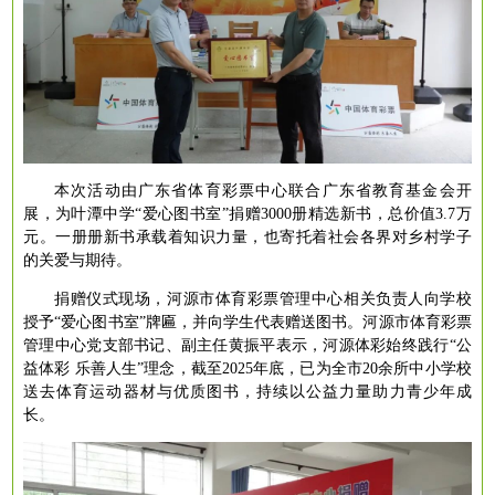
本次活动由广东省体育彩票中心联合广东省教育基金会开
展，为叶潭中学
“爱心图书室”捐赠3000册精选新书，总价值3.7万
元。一册册新书承载着知识力量，也寄托着社会各界对乡村学子
的关爱与期待。
捐赠仪式现场，河源市体育彩票管理中心相关负责人向学校
授予
“爱心图书室”牌匾，并向学生代表赠送图书。河源市体育彩票
管理中心党支部书记、副主任黄振平表示，河源体彩始终践行“公
益体彩 乐善人生”理念，截至2025年底，已为全市20余所中小学校
送去体育运动器材与优质图书，持续以公益力量助力青少年成
长。