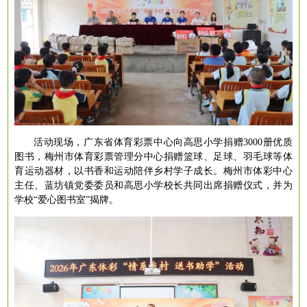
活动现场，广东省体育彩票中心向高思小学捐赠
3000册优质
图书，梅州市体育彩票管理分中心捐赠篮球、足球、羽毛球等体
育运动器材，以书香和运动陪伴乡村学子成长。梅州市体彩中心
主任、蓝坊镇党委委员和高思小学校长共同出席捐赠仪式，并为
学校“爱心图书室”揭牌。