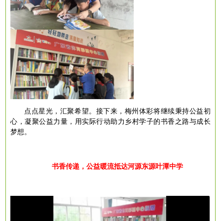
点点星光，汇聚希望。接下来，梅州体彩将继续秉持公益初
心，凝聚公益力量，用实际行动助力乡村学子的书香之路与成长
梦想。
书香传递，公益暖流抵达河源东源叶潭中学