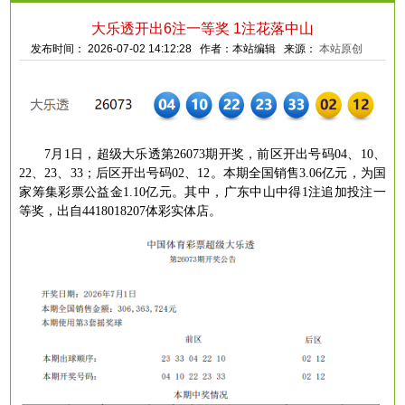
大乐透开出6注一等奖 1注花落中山
发布时间： 2026-07-02 14:12:28 作者：本站编辑 来源：
本站原创
7月1日，超级大乐透第26073期开奖，前区开出号码04
、
10、
22、23、33；后区开出号码02、12。本期全国销售3.06亿元，为国
家筹集彩票公益金1.10亿元。
其中，广东中山中得
1注追加投注一
等奖，出自4418018207体彩实体店。