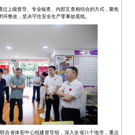
，通过上级督导、专业核查、内部互查相结合的方式，聚焦
闭环整改，坚决守住安全生产零事故底线。
联合省体彩中心组建督导组，深入全省
21个地市，重点