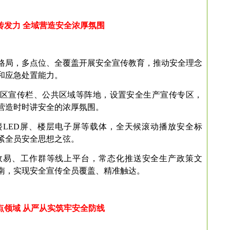
传发力
全域营造安全浓厚氛围
格局，多点位、全覆盖开展安全宣传教育，推动安全理念
和应急处置能力。
区宣传栏、公共区域等阵地，设置安全生产宣传专区，
营造时时讲安全的浓厚氛围。
楼
LED屏、楼层电子屏等载体，全天候滚动播放安全标
紧全员安全思想之弦。
政易、工作群等线上平台，常态化推送安全生产政策文
南，实现安全宣传全员覆盖、精准触达。
点领域
从严从实筑牢安全防线