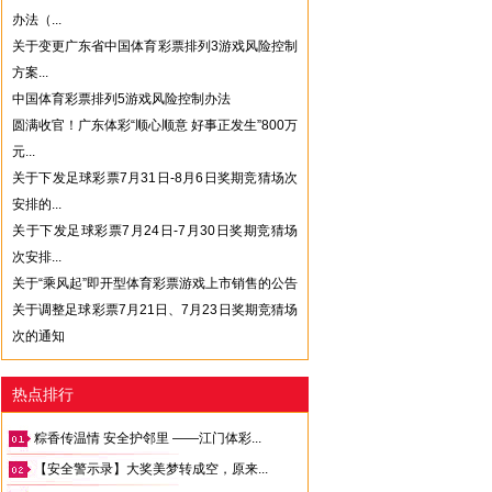
办法（...
关于变更广东省中国体育彩票排列3游戏风险控制
方案...
中国体育彩票排列5游戏风险控制办法
圆满收官！广东体彩“顺心顺意 好事正发生”800万
元...
关于下发足球彩票7月31日-8月6日奖期竞猜场次
安排的...
关于下发足球彩票7月24日-7月30日奖期竞猜场
次安排...
关于“乘风起”即开型体育彩票游戏上市销售的公告
关于调整足球彩票7月21日、7月23日奖期竞猜场
次的通知
热点排行
粽香传温情 安全护邻里 ——江门体彩...
【安全警示录】大奖美梦转成空，原来...