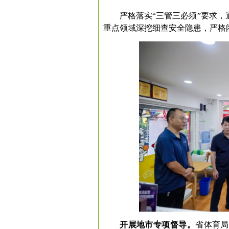
严格落实
“三管三必须”要求
重点领域深挖细查安全隐患，严格
开展地市专项督导。
省体育局