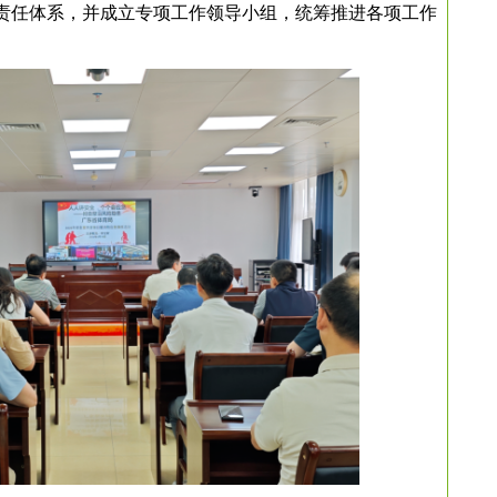
责任体系，并成立专项工作领导小组，统筹推进各项工作