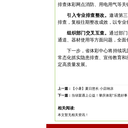
排查体彩网点消防、用电用气等关
引入专业排查整改。
邀请第三
排查，复核往期整改成效，以专业
组织部门交叉互查。
通过部门
通道、器材使用等方面问题，全面
下一步，省体彩中心将持续巩
常态化抓实隐患排查、宣传教育和
定高质量发展。
上一篇：
【小暑】夏日悠长 小店纳凉
下一篇：
当绿茵遇上公益！肇庆体彩“乐透好事
相关阅读:
本文暂无相关资讯！