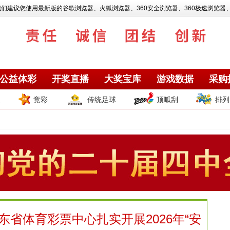
议您使用最新版的谷歌浏览器、火狐浏览器、360安全浏览器、360极速浏览器、ie1
公益体彩
开奖直播
大奖宝库
游戏数据
采购
透
竞彩
传统足球
顶呱刮
排列
省体育彩票中心扎实开展2026年“安