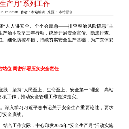
生产月”系列工作
-06 15:23:38 作者：本站编辑 来源：
本站原创
围绕“人人讲安全、个个会应急——排查整治风险隐患”主
生产治本攻坚三年行动，统筹开展安全宣传、隐患排查、
任、细化防控举措，持续夯实安全生产基础，为广东体彩
治站位
周密部署压实安全责任
底线，坚持
“人民至上、生命至上、安全第一”理念，高站
”各项工作，推动安全管理工作走深走实。
。
深入学习习近平总书记关于安全生产重要论述，要求
守安全底线。
。
结合工作实际，中心印发
2026年“安全生产月”活动实施