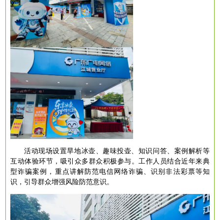
活动现场设置旱地冰壶、趣味投壶、知识问答、案例解析等
互动体验环节，吸引众多群众积极参与。工作人员结合近年来典
型诈骗案例，重点讲解防范电信网络诈骗、识别非法彩票等知
识，引导群众增强风险防范意识。