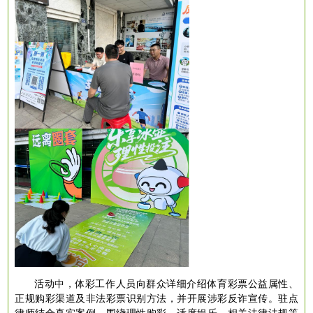
活动中，体彩工作人员向群众详细介绍体育彩票公益属性、
正规购彩渠道及非法彩票识别方法，并开展涉彩反诈宣传。驻点