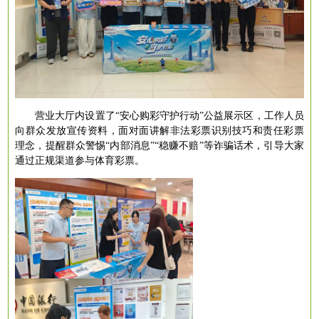
营业大厅内设置了
“安心购彩守护行动”公益展示区，工作人员
向群众发放宣传资料，面对面讲解非法彩票识别技巧和责任彩票
理念，提醒群众警惕“内部消息”“稳赚不赔”等诈骗话术，引导大家
通过正规渠道参与体育彩票。