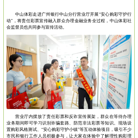
中山体彩走进广州银行中山分行营业厅开展
“安心购彩守护行
动”，将责任彩票宣传融入群众办理金融业务全过程，中山体彩社
会监督员也共同参与宣传活动。
营业厅内摆放了责任彩票和反诈宣传展架，群众在等待办理
业务期间即可学习识别诈骗套路、防范非法彩票等知识。现场设
置购彩风格测试、
“安心购彩守护小镇”等互动体验项目，吸引不少
市民和银行工作人员积极参与，让大家在体验中了解理性购彩理