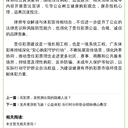
律师结合真实案例，围绕理性购彩、适度娱乐、相关法律法规等
内容开展普法宣讲，引导公众树立健康购彩观念，摒弃投机心
理，远离沉迷投注。
律师专业解读与体彩宣传相结合，不仅进一步提升了公众的
法律意识和风险防范能力，也强化了责任彩票公益、合规、诚信
的品牌形象。
责任彩票建设是一项长期工程，也是一项系统工程。广东体
彩将持续深化
“安心购彩守护行动”，不断拓展宣传场景，强化跨界
协同，推动责任彩票理念走进更多社区、赛事、商圈和公共服务
场所，持续普及理性购彩、反诈防骗、未成年人保护等知识，以
实际行动守护群众合法权益，为建设健康有序的彩票市场环境贡
献体彩力量。
上一篇：
买彩票，居然测出我的隐藏人设？
下一篇：
龙舟逐浪歌飞扬！公益体彩·乐行时分听歌会唱响佛山叠滘
相关阅读:
本文暂无相关资讯！