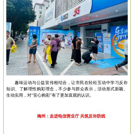
趣味运动与公益宣传相结合，让市民在轻松互动中学习反诈
知识、了解理性购彩理念，不少参与群众表示，活动形式新颖、
生动实用，对
“安心购彩”有了更加直观的认识。
梅州：走进电信营业厅
共筑反诈防线