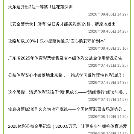
大乐透开出2注一等奖 1注花落深圳
(2026年08月06日 14:29)
【安全警示录】所有“做任务才能买彩票”的群，请原地退出
(2026年08月05日 14:28)
攻略加载100%丨乐小星陪你通关“安心购彩守护副本”
(2026年08月03日 15:10)
广东省2025年体育彩票销售及省本级体彩公益金使用情况公告
(2026年07月31日 15:25)
公益体彩安心小镇落地北京路，一站式学习反诈理性购彩知识！
(2026年07月29日 14:38)
这个暑假，清远体彩陪孩子“阅”见成长——“清阅童行”阅读与美育训练营开营
(2026年07月27日 14:57)
较真碰硬抓治理 久久为功守底线——全国体育彩票市场形势分析会凝共识明方向
(2026年08月06日 14:26)
2025体彩公益金手记③｜3200.5万元，让更多少年拥抱体育热爱
(2026年08月06日 14:22)