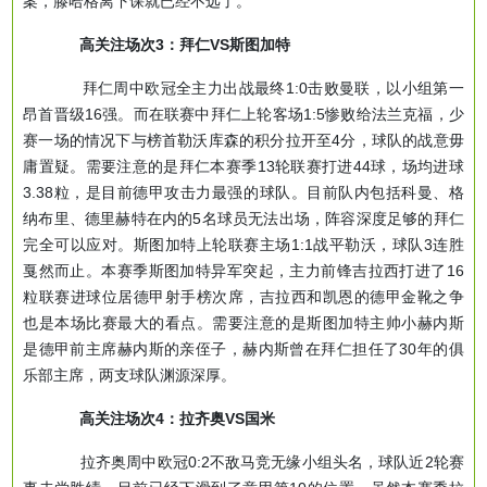
案，滕哈格离下课就已经不远了。
高关注场次3：拜仁VS斯图加特
拜仁周中欧冠全主力出战最终1:0击败曼联，以小组第一
昂首晋级16强。而在联赛中拜仁上轮客场1:5惨败给法兰克福，少
赛一场的情况下与榜首勒沃库森的积分拉开至4分，球队的战意毋
庸置疑。需要注意的是拜仁本赛季13轮联赛打进44球，场均进球
3.38粒，是目前德甲攻击力最强的球队。目前队内包括科曼、格
纳布里、德里赫特在内的5名球员无法出场，阵容深度足够的拜仁
完全可以应对。斯图加特上轮联赛主场1:1战平勒沃，球队3连胜
戛然而止。本赛季斯图加特异军突起，主力前锋吉拉西打进了16
粒联赛进球位居德甲射手榜次席，吉拉西和凯恩的德甲金靴之争
也是本场比赛最大的看点。需要注意的是斯图加特主帅小赫内斯
是德甲前主席赫内斯的亲侄子，赫内斯曾在拜仁担任了30年的俱
乐部主席，两支球队渊源深厚。
高关注场次4：拉齐奥VS国米
拉齐奥周中欧冠0:2不敌马竞无缘小组头名，球队近2轮赛