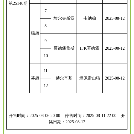
第
25146期
7
埃尔夫斯堡
韦纳穆
2025-08-12
8
瑞超
9
哥德堡盖斯
IFK哥德堡
2025-08-12
10
11
芬超
赫尔辛基
坦佩雷山猫
2025-08-12
12
开售时间：
2025-08-06 20:00 停售时间：2025-08-11 22:00 开
奖日期：2025-08-12