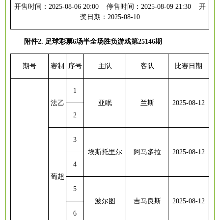
开售时间：
2025-08-06 20:00 停售时间：2025-08-09 21:30 开
奖日期：2025-08-10
附件
2. 足球彩票6场半全场胜负游戏第25146期
期号
赛制
序号
主队
客队
比赛日期
1
法乙
亚眠
兰斯
2025-08-12
2
3
埃斯托里尔
阿马多拉
2025-08-12
4
葡超
5
波尔图
吉马良斯
2025-08-12
6