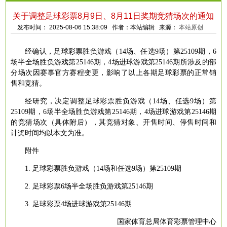
关于调整足球彩票8月9日、8月11日奖期竞猜场次的通知
发布时间： 2025-08-06 15:38:09 作者：本站编辑 来源：
本站原创
经确认，足球彩票胜负游戏（
14场、任选9场）第25109期，6
场半全场胜负游戏第25146期，4场进球游戏第25146期所涉及的部
分场次因赛事官方赛程变更，影响了以上各期足球彩票的正常销
售和竞猜。
经研究，决定调整足球彩票胜负游戏（
14场、任选9场）第
25109期，6场半全场胜负游戏第25146期，4场进球游戏第25146期
的竞猜场次（具体附后），其竞猜对象、开售时间、停售时间和
计奖时间均以本文为准。
附件
1. 足球彩票胜负游戏（14场和任选9场）第25109期
2. 足球彩票6场半全场胜负游戏第25146期
3. 足球彩票4场进球游戏第25146期
国家体育总局体育彩票管理中心