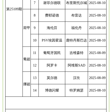
7
谢菲尔德联
布里斯托尔城
2025-08-10
第
25109期
8
费耶诺德
布雷达
2025-08-10
荷甲
9
海伦芬
福伦丹
2025-08-10
10
PSV埃因霍温
鹿特丹斯巴达
2025-08-10
11
葡萄牙国民
吉维森特
2025-08-09
葡超
12
阿罗卡
阿维斯
SAD
2025-08-10
13
莫尔德
汉坎
2025-08-09
挪超
14
博德闪耀
特罗姆瑟
2025-08-10